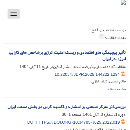
Toggle
vigation
نویسنده =
حبیبی، فاتح
2
تعداد مقالات:
تأثیر پیچیدگی ‌های اقتصادی و ریسک امنیت انرژی برشاخص ‌های کارایی
انرژی در ایران
مقالات آماده انتشار، پذیرفته شده، انتشار آنلاین از تاریخ
11 آبان 1404
10.22034/JEPR.2025.144222.1294
فاتح حبیبی؛ شلیر ایازی
مشاهده مقاله
بررسی اثر تمرکز صنعتی بر انتشار دی اکسید کربن در بخش صنعت ایران
دوره 1، شماره 3، آبان 1401، صفحه
1-30
DOI:HTTPS://DOI.ORG/10.34785/J025.2022.019
مهران محمدی؛ فاتح حبیبی؛ سامان قادری