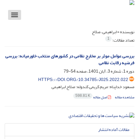
Toggle
vigation
نویسنده =
ابراهیمی، صلاح
1
تعداد مقالات:
بررسی عوامل موثر بر مخارج نظامی در کشورهای منتخب خاورمیانه: بررسی
فرضیه رقابت نظامی
دوره 1، شماره 3، آبان 1401، صفحه
54-79
HTTPS://DOI.ORG/10.34785/J025.2022.022
مسعود خداپناه؛ مریم کریمی کندوله؛ صلاح ابراهیمی
598.81 K
مشاهده مقاله
اصل مقاله
مقالات آماده انتشار