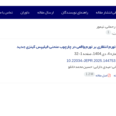
ی انتشار مقاله
راهنمای نویسندگان
ارسال مقاله
داوران
تماس با ما
رحمانی، تیمور
1
ات:
 تورم انتظاری بر تورم واقعی در چارچوب منحنی فیلیپس کینزی جدید
1-32
10.22034/JEPR.2025.144753
نی؛ مهدی دارابی؛ حسین محمدخانلو
1.2 M
ه
اصل مقاله