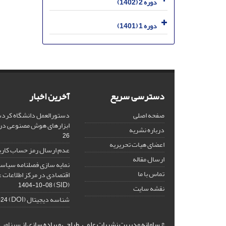
دوره 2 (1402)
دوره 1 (1401)
دسترسی سریع
آخرین اخبار
صفحه اصلی
دستورالعمل دانشگاه کردست
ابزارهای هوش مصنوعی د
درباره نشریه
26
اعضای هیات تحریریه
عدم ارسال رمز حساب کارب
ارسال مقاله
نمایه سازی فصلنامه سیاست
تماس با ما
اقتصادی در مرکز اطلاعات 
(SID)
1404-10-08
نقشه سایت
شناسه دیجیتال (DOI)
-24
© سامانه مدیریت نشریات علمی.
طراحی و پیاده سازی از
سیناوب