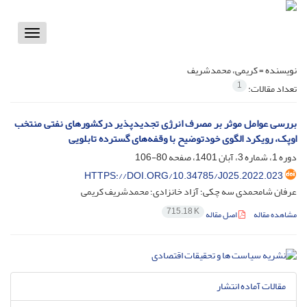
Toggle
vigation
نویسنده =
کریمی، محمدشریف
1
تعداد مقالات:
بررسی عوامل موثر بر مصرف انرژی تجدیدپذیر درکشورهای نفتی منتخب
اوپک، رویکرد الگوی خودتوضیح با وقفه‌های گسترده تابلویی
دوره 1، شماره 3، آبان 1401، صفحه
80-106
HTTPS://DOI.ORG/10.34785/J025.2022.023
عرفان شامحمدی سه چکی؛ آزاد خانزادی؛ محمدشریف کریمی
715.18 K
مشاهده مقاله
اصل مقاله
مقالات آماده انتشار