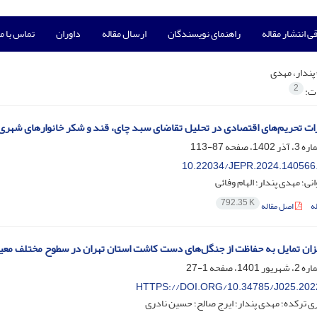
ی انتشار مقاله
راهنمای نویسندگان
ارسال مقاله
داوران
تماس با ما
پندار، مهدی
2
ات:
ثرات تحریم‌های اقتصادی در تحلیل تقاضای سبد چای، قند و شکر خانوارهای شهری 
87-113
10.22034/JEPR.2024.140566
ی؛ مهدی پندار؛ الهام وفائی
792.35 K
ه
اصل مقاله
ان تمایل به حفاظت از جنگل‌های دست کاشت استان تهران در سطوح مختلف معیش
1-27
HTTPS://DOI.ORG/10.34785/J025.202
ترکده؛ مهدی پندار؛ ایرج صالح؛ حسین نادری