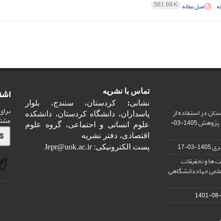
561.68 K
ه
اصل مقاله
اشت
تماس با نشریه
نشانی
:
کردستان، سنندج، بلوار
برای
ان در استفاده از
پاسداران، دانشگاه کردستان، دانشکده
مشت
ر پژوهش
1405-03-
علوم انسانی و احتماعی، گروه علوم
اقتصادی، دفتر نشریه
ری
1405-03-17
پست الکترونیکی: Jepr@uok.ac.ir
 ها و تحقیقات
علمی جهاددانشگاهی
1401-08