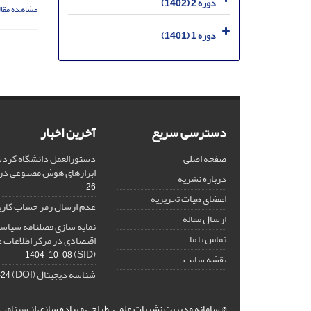
دوره 2 (1402)
مشاهده مقال
دوره 1 (1401)
دسترسی سریع
آخرین اخبار
صفحه اصلی
دستورالعمل دانشگاه کردست
ابزارهای هوش مصنوعی د
درباره نشریه
26
اعضای هیات تحریریه
عدم ارسال رمز حساب کارب
ارسال مقاله
نمایه سازی فصلنامه سیاست
تماس با ما
اقتصادی در مرکز اطلاعات 
(SID)
1404-10-08
نقشه سایت
شناسه دیجیتال (DOI)
-24
© سامانه مدیریت نشریات علمی.
طراحی و پیاده سازی از
سیناوب