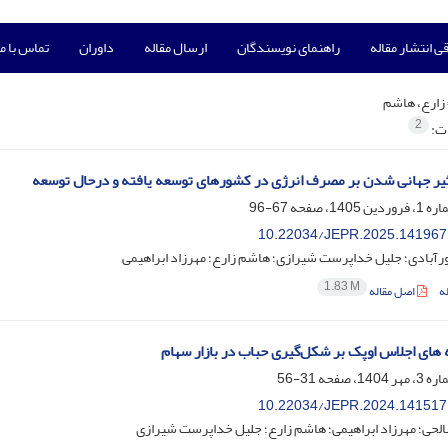
ی انتشار مقاله
راهنمای نویسندگان
ارسال مقاله
داوران
تماس با ما
زارع، هاشم
2
ات:
یر جهانی شدن بر مصرف انرژی در کشورهای توسعه یافته و درحال توسعه
67-96
10.22034/JEPR.2025.141967
آبادی؛ جلیل خداپرست شیرازی؛ هاشم زارع؛ مهرزاد ابراهیمی
1.83 M
ه
اصل مقاله
ه‏ های اجلاس اوپک بر شکل‌گیری حباب در بازار سهام
31-56
10.22034/JEPR.2024.141517
لحی؛ مهرزاد ابراهیمی؛ هاشم زارع؛ جلیل خداپرست شیرازی