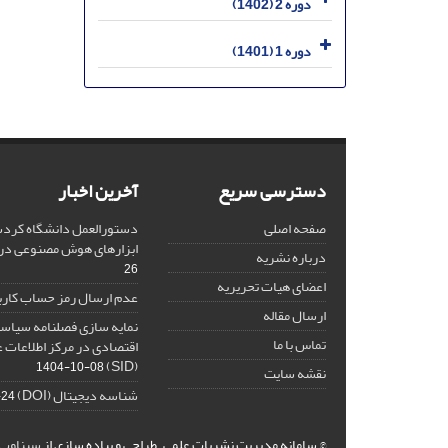
دوره 2 (1402)
دوره 1 (1401)
دسترسی سریع
آخرین اخبار
صفحه اصلی
دستورالعمل دانشگاه کردست
ابزارهای هوش مصنوعی د
درباره نشریه
26
اعضای هیات تحریریه
عدم ارسال رمز حساب کارب
ارسال مقاله
نمایه سازی فصلنامه سیاست
تماس با ما
اقتصادی در مرکز اطلاعات 
(SID)
1404-10-08
نقشه سایت
شناسه دیجیتال (DOI)
-24
© سامانه مدیریت نشریات علمی.
طراحی و پیاده سازی از
سیناوب