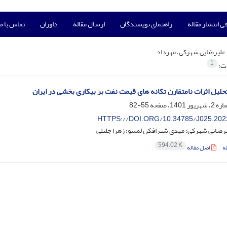
ی انتشار مقاله
راهنمای نویسندگان
ارسال مقاله
داوران
تماس با ما
علیرضایی شهرکی، مهرداد
1
ات:
حلیل اثرات نامتقارن تکانه های قیمت نفت بر بیکاری بخشی در ایران
55-82
HTTPS://DOI.ORG/10.34785/J025.202
یرضایی شهرکی؛ مهدی شیرافکن لمسو؛ زهرا جلیلی
594.02 K
ه
اصل مقاله