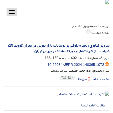
Toggle
vigation
نویسنده =
معصوم زاده، سارا
1
تعداد مقالات:
سرریز فناوری زنجیره بلوکی بر نوسانات بازار بورس در بحران کووید 19؛
شواهدی از شرکت‌های پذیرفته شده در بورس تهران
دوره 2، شماره 4، اسفند 1402، صفحه
150-168
10.22034/JEPR.2024.140365.1072
سارا معصوم زاده؛ جعفر حقیقت؛ بهزاد سلمانی
716.42 K
مشاهده مقاله
اصل مقاله
مقالات آماده انتشار