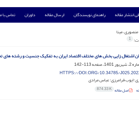
ی انتشار مقاله
راهنمای نویسندگان
ارسال مقاله
داوران
تماس با ما
منصوری، مینا
1
ات:
ن اشتغال زایی بخش های مختلف اقتصاد ایران به تفکیک جنسیت و رشته های تح
113-142
HTTPS://DOI.ORG/10.34785/J025.202
ی؛ ایوب فرامرزی؛ عباس مرادی
874.33 K
ه
اصل مقاله