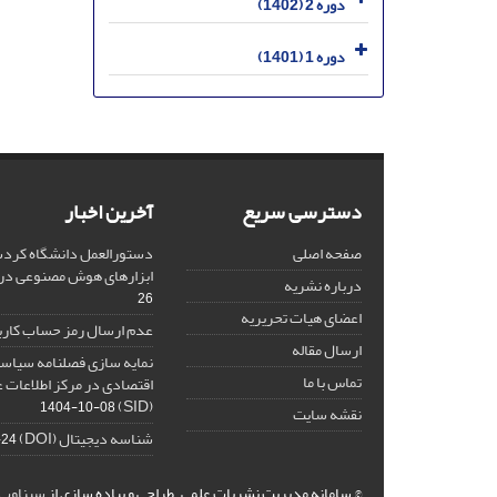
دوره 2 (1402)
دوره 1 (1401)
دسترسی سریع
آخرین اخبار
صفحه اصلی
دستورالعمل دانشگاه کردست
ابزارهای هوش مصنوعی د
درباره نشریه
26
اعضای هیات تحریریه
عدم ارسال رمز حساب کارب
ارسال مقاله
نمایه سازی فصلنامه سیاست
تماس با ما
اقتصادی در مرکز اطلاعات 
(SID)
1404-10-08
نقشه سایت
شناسه دیجیتال (DOI)
-24
© سامانه مدیریت نشریات علمی.
طراحی و پیاده سازی از
سیناوب