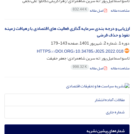
ئاسو اسماعیل پور؛ ئه سرین شاهمرادی؛ زهرا کریمی تکانلو؛ علی نجفی
832.44 K
مشاهده مقاله
اصل مقاله
ارزیابی و درجه بندی سرمایه گذاری فعالیت های اقتصادی با رهیافت زمینه
نفوذ و حذف فرضی
دوره 1، شماره 2، شهریور 1401، صفحه
143-179
HTTPS://DOI.ORG/10.34785/J025.2022.018
ئاسو اسماعیل پور؛ ئه سرین شاهمرادی؛ جعفر حقیقت
998.32 K
مشاهده مقاله
اصل مقاله
مقالات آماده انتشار
شماره جاری
شماره‌های پیشین نشریه