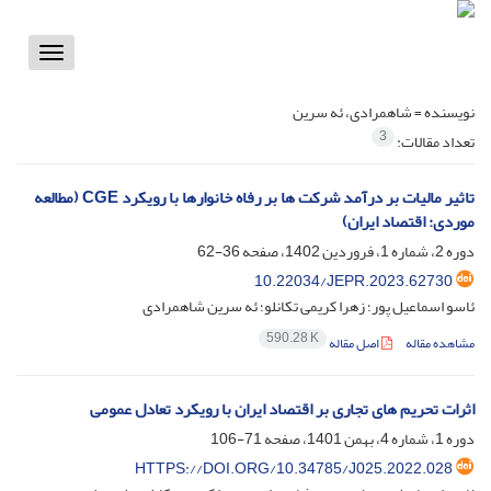
Toggle
vigation
نویسنده =
شاهمرادی، ئه سرین
3
تعداد مقالات:
تاثیر مالیات بر درآمد شرکت ها بر رفاه خانوارها با رویکرد CGE (مطالعه
موردی: اقتصاد ایران)
دوره 2، شماره 1، فروردین 1402، صفحه
36-62
10.22034/JEPR.2023.62730
ئاسو اسماعیل پور؛ زهرا کریمی تکانلو؛ ئه سرین شاهمرادی
590.28 K
مشاهده مقاله
اصل مقاله
اثرات تحریم های تجاری بر اقتصاد ایران با رویکرد تعادل عمومی
دوره 1، شماره 4، بهمن 1401، صفحه
71-106
HTTPS://DOI.ORG/10.34785/J025.2022.028