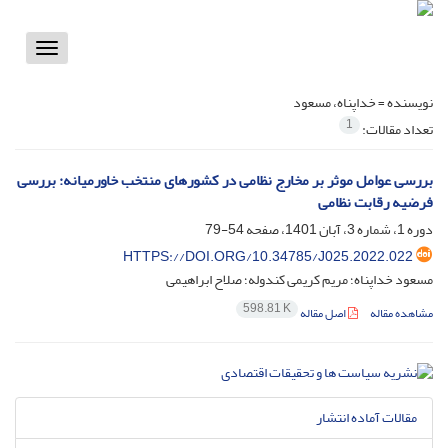
Toggle
vigation
نویسنده =
خداپناه، مسعود
1
تعداد مقالات:
بررسی عوامل موثر بر مخارج نظامی در کشورهای منتخب خاورمیانه: بررسی
فرضیه رقابت نظامی
دوره 1، شماره 3، آبان 1401، صفحه
54-79
HTTPS://DOI.ORG/10.34785/J025.2022.022
مسعود خداپناه؛ مریم کریمی کندوله؛ صلاح ابراهیمی
598.81 K
مشاهده مقاله
اصل مقاله
مقالات آماده انتشار