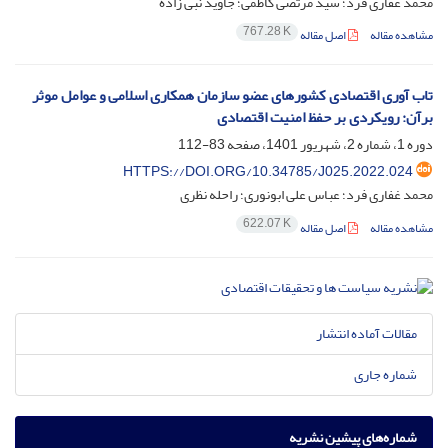
محمد غفاری فرد؛ سید مرتضی کاظمی؛ جاوید نبی زاده
767.28 K
مشاهده مقاله
اصل مقاله
تاب آوری اقتصادی کشورهای عضو سازمان همکاری اسلامی و عوامل موثر
برآن: رویکردی بر حفظ امنیت اقتصادی
دوره 1، شماره 2، شهریور 1401، صفحه
83-112
HTTPS://DOI.ORG/10.34785/J025.2022.024
محمد غفاری فرد؛ عباس علی ابونوری؛ راحله نظری
622.07 K
مشاهده مقاله
اصل مقاله
مقالات آماده انتشار
شماره جاری
شماره‌های پیشین نشریه