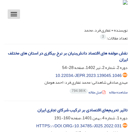
Toggle
vigation
نویسنده =
غفاری فرد، محمد
3
تعداد مقالات:
نقش مولفه های اقتصاد دانش‌بنیان بر نرخ بیکاری در استان های مختلف
ایران
دوره 2، شماره 2، تیر 1402، صفحه
28-54
10.22034/JEPR.2023.139045.1046
مهدی صادقی شاهدانی؛ محمد غفاری فرد؛ احمد هومان
794.98 K
مشاهده مقاله
اصل مقاله
تاثیر تحریم‌های اقتصادی بر ترکیب شرکای تجاری ایران
دوره 1، شماره 4، بهمن 1401، صفحه
160-191
HTTPS://DOI.ORG/10.34785/J025.2022.031