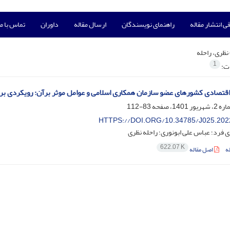
ی انتشار مقاله
راهنمای نویسندگان
ارسال مقاله
داوران
تماس با ما
نظری، راحله
1
ات:
اقتصادی کشورهای عضو سازمان همکاری اسلامی و عوامل موثر برآن: رویکردی بر
83-112
HTTPS://DOI.ORG/10.34785/J025.202
 فرد؛ عباس علی ابونوری؛ راحله نظری
622.07 K
ه
اصل مقاله