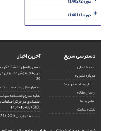
دوره 2 (1402)
دوره 1 (1401)
دسترسی سریع
آخرین اخبار
صفحه اصلی
دستورالعمل دانشگاه کردست
ابزارهای هوش مصنوعی د
درباره نشریه
26
اعضای هیات تحریریه
عدم ارسال رمز حساب کارب
ارسال مقاله
نمایه سازی فصلنامه سیاست
تماس با ما
اقتصادی در مرکز اطلاعات 
(SID)
1404-10-08
نقشه سایت
شناسه دیجیتال (DOI)
-24
© سامانه مدیریت نشریات علمی.
طراحی و پیاده سازی از
سیناوب