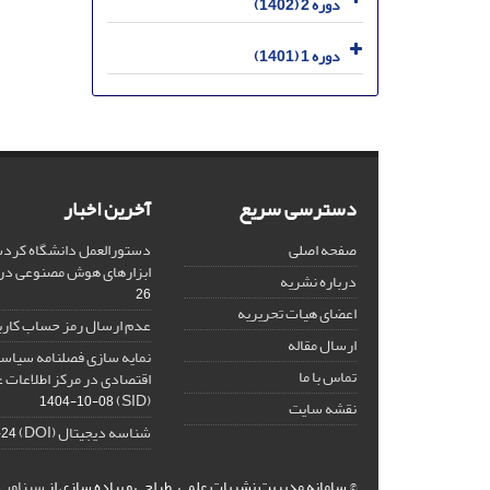
دوره 2 (1402)
دوره 1 (1401)
دسترسی سریع
آخرین اخبار
صفحه اصلی
دستورالعمل دانشگاه کردست
ابزارهای هوش مصنوعی د
درباره نشریه
26
اعضای هیات تحریریه
عدم ارسال رمز حساب کارب
ارسال مقاله
نمایه سازی فصلنامه سیاست
تماس با ما
اقتصادی در مرکز اطلاعات 
(SID)
1404-10-08
نقشه سایت
شناسه دیجیتال (DOI)
-24
© سامانه مدیریت نشریات علمی.
طراحی و پیاده سازی از
سیناوب