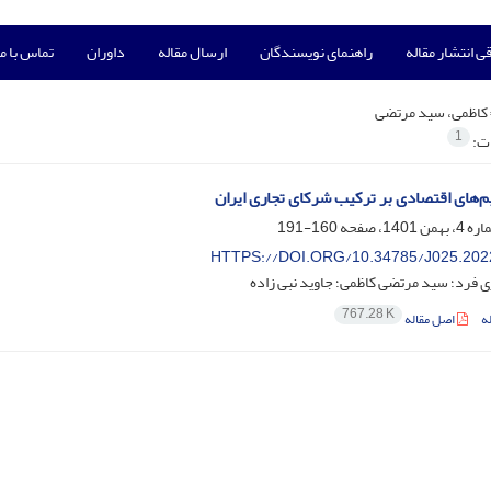
ی انتشار مقاله
راهنمای نویسندگان
ارسال مقاله
داوران
تماس با ما
کاظمی، سید مرتضی
1
ات:
یم‌های اقتصادی بر ترکیب شرکای تجاری ایران
160-191
HTTPS://DOI.ORG/10.34785/J025.202
 فرد؛ سید مرتضی کاظمی؛ جاوید نبی زاده
767.28 K
ه
اصل مقاله