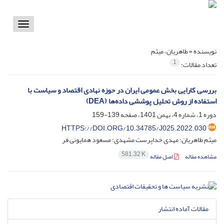
Toggle
vigation
نویسنده =
طاهریان، میثم
1
تعداد مقالات:
بررسی کارایی بخش عمومی ایران در حوزه نهادی اقتصاد و سیاست با
استفاده از روش تحلیل پوششی داده‌ها (DEA)
دوره 1، شماره 4، بهمن 1401، صفحه
139-159
HTTPS://DOI.ORG/10.34785/J025.2022.030
میثم طاهریان؛ مهدی خداپرست مشهدی؛ مسعود همایونی فر
581.32 K
مشاهده مقاله
اصل مقاله
مقالات آماده انتشار