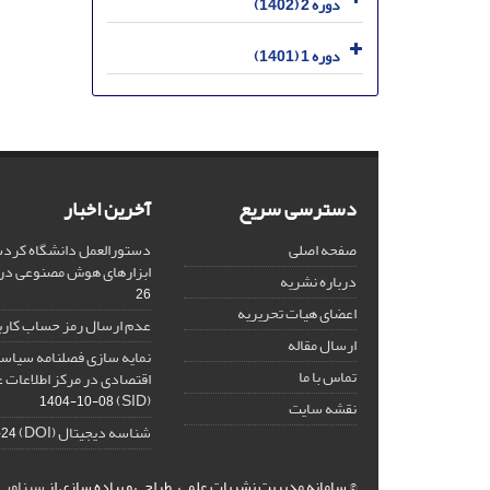
دوره 2 (1402)
دوره 1 (1401)
دسترسی سریع
آخرین اخبار
صفحه اصلی
دستورالعمل دانشگاه کردست
ابزارهای هوش مصنوعی د
درباره نشریه
26
اعضای هیات تحریریه
عدم ارسال رمز حساب کارب
ارسال مقاله
نمایه سازی فصلنامه سیاست
تماس با ما
اقتصادی در مرکز اطلاعات 
(SID)
1404-10-08
نقشه سایت
شناسه دیجیتال (DOI)
-24
© سامانه مدیریت نشریات علمی.
طراحی و پیاده سازی از
سیناوب