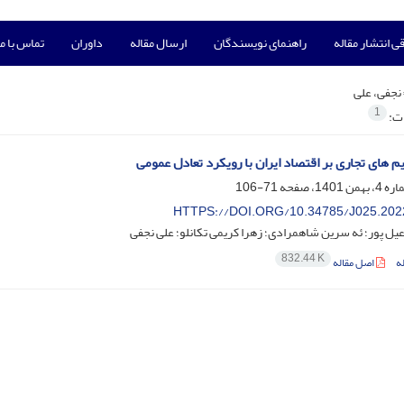
ی انتشار مقاله
راهنمای نویسندگان
ارسال مقاله
داوران
تماس با ما
نجفی، علی
1
ات:
یم های تجاری بر اقتصاد ایران با رویکرد تعادل عمومی
71-106
HTTPS://DOI.ORG/10.34785/J025.202
یل پور؛ ئه سرین شاهمرادی؛ زهرا کریمی تکانلو؛ علی نجفی
832.44 K
ه
اصل مقاله