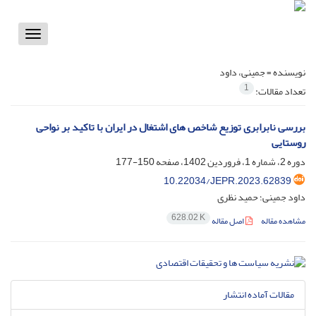
Toggle
vigation
نویسنده =
جمینی، داود
1
تعداد مقالات:
بررسی نابرابری توزیع شاخص های اشتغال در ایران با تاکید بر نواحی
روستایی
دوره 2، شماره 1، فروردین 1402، صفحه
150-177
10.22034/JEPR.2023.62839
داود جمینی؛ حمید نظری
628.02 K
مشاهده مقاله
اصل مقاله
مقالات آماده انتشار