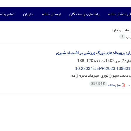
ی انتشار مقاله
راهنمای نویسندگان
ارسال مقاله
داوران
تماس با ما
عظیمی، دارا
1
ات:
زاری رویدادهای بزرگ ورزشی بر اقتصاد شهری
120-138
10.22034/JEPR.2023.139601
؛ محمد سیوان نوری؛ مهرداد محرم زاده
857.94 K
ه
اصل مقاله