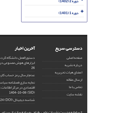
دوره 2 (1402)
دوره 1 (1401)
دسترسی سریع
آخرین اخبار
صفحه اصلی
دستورالعمل دانشگاه کردست
ابزارهای هوش مصنوعی د
درباره نشریه
26
اعضای هیات تحریریه
عدم ارسال رمز حساب کارب
ارسال مقاله
نمایه سازی فصلنامه سیاست
تماس با ما
اقتصادی در مرکز اطلاعات 
(SID)
1404-10-08
نقشه سایت
شناسه دیجیتال (DOI)
-24
© سامانه مدیریت نشریات علمی.
طراحی و پیاده سازی از
سیناوب