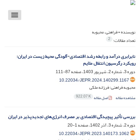
Toggle
vigation
نویسنده =
فراهتی، محبوبه
2
تعداد مقالات:
نابرابری درآمد و رابطه رشد اقتصادی-آلودگی محیط زیست در ایران:
رویکرد رگرسیون انتقال ملایم
دوره 3، شماره 2، شهریور 1403، صفحه
87-111
10.22034/JEPR.2024.140299.1167
محبوبه فراهتی؛ فرزانه ملکی
922.07 K
مشاهده مقاله
اصل مقاله
بررسی تأثیر پیچیدگی اقتصادی بر مصرف انرژی‌های تجدیدپذیر در ایران
دوره 2، شماره 3، آذر 1402، صفحه
1-20
10.22034/JEPR.2023.140173.1062