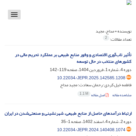
Toggle
vigation
نویسنده =
مداح، مجید
2
تعداد مقالات:
تأثیر تاب‌آوری اقتصادی و وفور منابع طبیعی بر عملکرد تحریم مالی در
کشورهای منتخب در حال توسعه
دوره 4، شماره 1، فروردین 1404، صفحه
119-142
10.22034/JEPR.2025.142585.1208
فاطمه خیل کردی؛ رحمان سعادت؛ مجید مداح
1.1 M
مشاهده مقاله
اصل مقاله
ارتباط درآمدهای حاصل از منابع طبیعی، شهرنشینی و صنعتی‌شدن در ایران
دوره 2، شماره 4، اسفند 1402، صفحه
1-35
10.22034/JEPR.2024.140408.1074