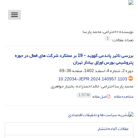
Toggle
vigation
نویسنده =
احترامی، محمد پارسا
1
تعداد مقالات:
بررسی تاثیر پاندمی کووید - 19 بر عملکرد شرکت های فعال در حوزه
پتروشیمی بورس اوراق بهادار تهران
دوره 2، شماره 4، اسفند 1402، صفحه
36-69
10.22034/JEPR.2024.140957.1103
محمد پارسا احترامی؛ خالد احمدزاده؛ بختیار جواهری
1.57 M
مشاهده مقاله
اصل مقاله
مقالات آماده انتشار