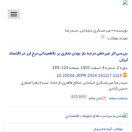
Toggle
vigation
نویسنده =
میرعسکری جیلدانی، سیدرضا
1
تعداد مقالات:
بررسی اثر غیرخطی درجه باز بودن تجاری بر نااطمینانی نرخ ارز در اقتصاد
ایران
دوره 2، شماره 4، اسفند 1402، صفحه
124-149
10.22034/JEPR.2024.141117.1113
سیدرضا میرعسکری جیلدانی؛ صالح طاهری بازخانه؛ سیده زهرا اصغری
حسین‌آبادی
815.94 K
مشاهده مقاله
اصل مقاله
مقالات آماده انتشار