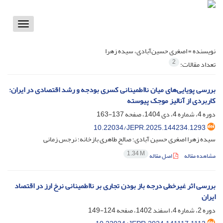
Toggle
vigation
نویسنده =
اصغری حسین‌آبادی، سیده زهرا
2
تعداد مقالات:
بررسی پویایی‌های میان نااطمینانی کسری بودجه و رشد اقتصادی در ایران:
کاربردی از آنالیز موجک پیوسته
دوره 4، شماره 4، دی 1404، صفحه
137-163
10.22034/JEPR.2025.144234.1293
سیده زهرا اصغری حسین آبادی؛ صالح طاهری بازخانه؛ نرجس زمانی
1.34 M
مشاهده مقاله
اصل مقاله
بررسی اثر غیرخطی درجه باز بودن تجاری بر نااطمینانی نرخ ارز در اقتصاد
ایران
دوره 2، شماره 4، اسفند 1402، صفحه
124-149