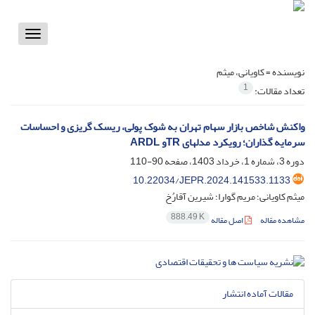
Toggle
vigation
نویسنده =
کاویانی، میثم
1
تعداد مقالات:
واکنش شاخص بازار سهام تهران به شوک‎ پولی، ریسک‎ گریزی و احساسات
سرمایه ‎گذاران؛ رویکرد مدل‎های TRو ARDL
دوره 3، شماره 1، خرداد 1403، صفحه
90-110
10.22034/JEPR.2024.141533.1133
میثم کاویانی؛ مریم گوارا؛ شیرین آقارُخ
888.49 K
مشاهده مقاله
اصل مقاله
مقالات آماده انتشار