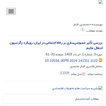
Toggle
vigation
نویسنده =
محمدی، الناز
1
تعداد مقالات:
بررسی تأثیر خصوصی‌سازی بر رفاه اجتماعی در ایران: رویکرد رگرسیون
انتقال ملایم
دوره 3، شماره 1، خرداد 1403، صفحه
32-61
10.22034/JEPR.2024.141311.1122
سامان قادری؛ الناز محمدی
1.15 M
مشاهده مقاله
اصل مقاله
مقالات آماده انتشار