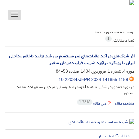
Toggle
vigation
نویسنده =
سخنور، محمد
1
تعداد مقالات:
اثر شوک‌‌های درآمد مالیات‌های غیرمستقیم بر رشد تولید ناخالص داخلی
ایران با رویکرد برآورد ضریب فزاینده زمان متغیر
دوره 4، شماره 1، فروردین 1404، صفحه
53-84
10.22034/JEPR.2024.141855.1159
مهدی محمدی درشکی؛ طاهره آخوندزاده یوسفی؛ مهدی رستم زاده؛ محمد
سخنور
1.73 M
مشاهده مقاله
اصل مقاله
مقالات آماده انتشار