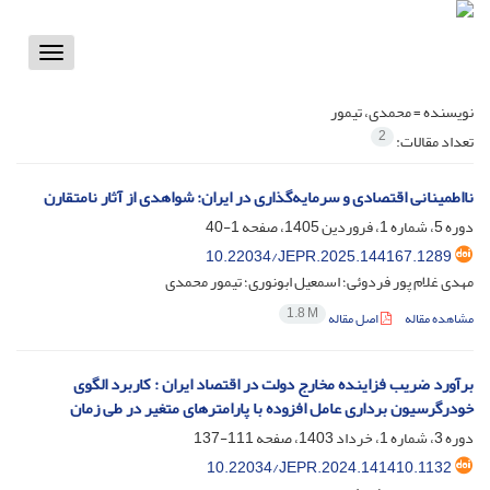
Toggle
vigation
نویسنده =
محمدی، تیمور
2
تعداد مقالات:
نااطمینانی اقتصادی و سرمایه‌گذاری در ایران: شواهدی از آثار نامتقارن
دوره 5، شماره 1، فروردین 1405، صفحه
1-40
10.22034/JEPR.2025.144167.1289
مهدی غلام پور فردوئی؛ اسمعیل ابونوری؛ تیمور محمدی
1.8 M
مشاهده مقاله
اصل مقاله
برآورد ضریب فزاینده مخارج دولت در اقتصاد ایران : کاربرد الگوی
خود‌رگرسیون برداری عامل افزوده با پارامترهای متغیر در طی زمان
دوره 3، شماره 1، خرداد 1403، صفحه
111-137
10.22034/JEPR.2024.141410.1132