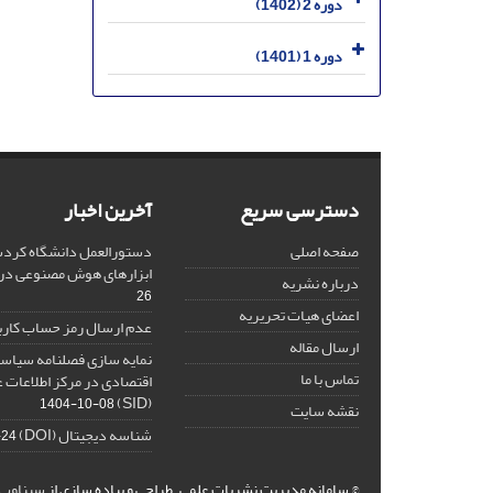
دوره 2 (1402)
دوره 1 (1401)
دسترسی سریع
آخرین اخبار
صفحه اصلی
دستورالعمل دانشگاه کردست
ابزارهای هوش مصنوعی د
درباره نشریه
26
اعضای هیات تحریریه
عدم ارسال رمز حساب کارب
ارسال مقاله
نمایه سازی فصلنامه سیاست
تماس با ما
اقتصادی در مرکز اطلاعات 
(SID)
1404-10-08
نقشه سایت
شناسه دیجیتال (DOI)
-24
© سامانه مدیریت نشریات علمی.
طراحی و پیاده سازی از
سیناوب