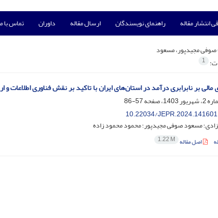
ی انتشار مقاله
راهنمای نویسندگان
ارسال مقاله
داوران
تماس با ما
صوفی مجیدپور، مسعود
1
ات:
 مالی بر نابرابری درآمد در استان‌های ایران با تاکید بر نقش فناوری اطلاعات و ار
57-86
10.22034/JEPR.2024.141601
زادی؛ مسعود صوفی مجیدپور؛ محمود محمود زاده
1.22 M
ه
اصل مقاله