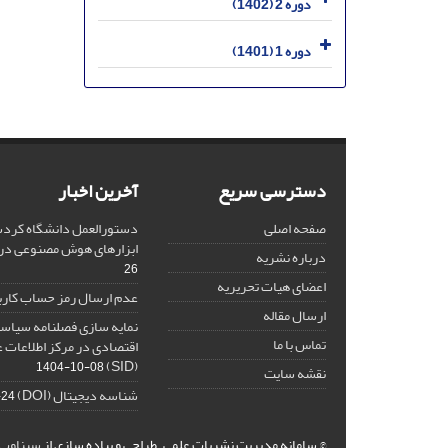
دوره 2 (1402)
دوره 1 (1401)
دسترسی سریع
آخرین اخبار
صفحه اصلی
دستورالعمل دانشگاه کردست
ابزارهای هوش مصنوعی د
درباره نشریه
26
اعضای هیات تحریریه
عدم ارسال رمز حساب کارب
ارسال مقاله
نمایه سازی فصلنامه سیاست
تماس با ما
اقتصادی در مرکز اطلاعات 
(SID)
1404-10-08
نقشه سایت
شناسه دیجیتال (DOI)
-24
© سامانه مدیریت نشریات علمی.
طراحی و پیاده سازی از
سیناوب