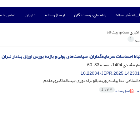
ی انتشار مقاله
راهنمای نویسندگان
ارسال مقاله
داوران
تماس با ما
اکبری مقدم، بیت اله
1
ات:
باط احساسات سرمایه‌گذاران، سیاست‌های پولی و بازده بورس اوراق بهادار تهران
33-60
10.22034/JEPR.2025.142301
سلامی؛ ندا بیات؛ روزبه بالو نژاد نوری؛ بیت اله اکبری مقدم
1.39 M
ه
اصل مقاله