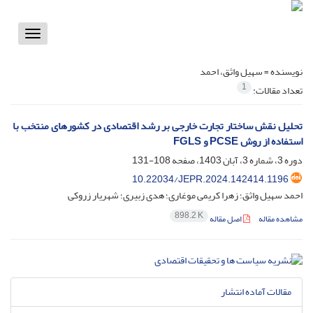
Toggle
vigation
نویسنده =
سهیل واثق، احمد
1
تعداد مقالات:
تحلیل نقش ساختار تجارت خارجی بر رشد اقتصادی در کشورهای منتخب با
استفاده از روش ‌PCSE و FGLS
دوره 3، شماره 3، آبان 1403، صفحه
108-131
10.22034/JEPR.2024.142414.1196
احمد سهیل واثق؛ زهرا کریمی موغاری؛ هدی زبیری؛ شهریار زروکی
898.2 K
مشاهده مقاله
اصل مقاله
مقالات آماده انتشار