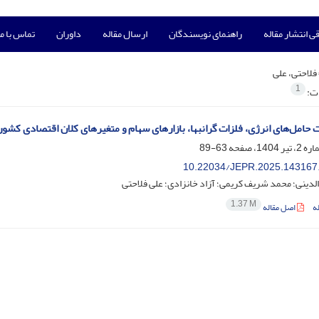
ی انتشار مقاله
راهنمای نویسندگان
ارسال مقاله
داوران
تماس با ما
فلاحتی، علی
1
ات:
حامل‌های انرژی، فلزات گرانبها، بازارهای سهام و متغیرهای کلان اقتصادی کشورهای گروه هفت (G7) بر ب
63-89
10.22034/JEPR.2025.143167
لدینی؛ محمد شریف کریمی؛ آزاد خانزادی؛ علی فلاحتی
1.37 M
ه
اصل مقاله