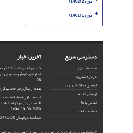
دوره 2 (1402)
دوره 1 (1401)
دسترسی سریع
آخرین اخبار
صفحه اصلی
دستورالعمل دانشگاه کردست
ابزارهای هوش مصنوعی د
درباره نشریه
26
اعضای هیات تحریریه
عدم ارسال رمز حساب کارب
ارسال مقاله
نمایه سازی فصلنامه سیاست
تماس با ما
اقتصادی در مرکز اطلاعات 
(SID)
1404-10-08
نقشه سایت
شناسه دیجیتال (DOI)
-24
© سامانه مدیریت نشریات علمی.
طراحی و پیاده سازی از
سیناوب