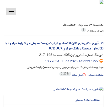
Toggle
vigation
نویسنده =
رئیس پور رجبعلی، علی
1
تعداد مقالات:
تاب‌آوری متغیرهای کلان اقتصاد و کیفیت زیست‌محیطی در شرایط مواجهه با
تکانه ارز دیجیتال بانک مرکزی (CBDC)
دوره 5، شماره 1، فروردین 1405، صفحه
195-217
10.22034/JEPR.2025.142933.1227
مهدی سلطانی نژاد؛ علی رئیس پور رجبعلی؛ محسن زاینده رودی
1.25 M
مشاهده مقاله
اصل مقاله
مقالات آماده انتشار