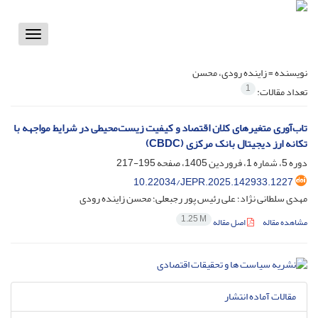
Toggle
vigation
نویسنده =
زاینده رودی، محسن
1
تعداد مقالات:
تاب‌آوری متغیرهای کلان اقتصاد و کیفیت زیست‌محیطی در شرایط مواجهه با
تکانه ارز دیجیتال بانک مرکزی (CBDC)
دوره 5، شماره 1، فروردین 1405، صفحه
195-217
10.22034/JEPR.2025.142933.1227
مهدی سلطانی نژاد؛ علی رئیس پور رجبعلی؛ محسن زاینده رودی
1.25 M
مشاهده مقاله
اصل مقاله
مقالات آماده انتشار