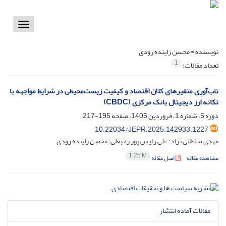
Toggle
vigation
نویسنده =
محسن زاینده رودی
1
تعداد مقالات:
تاب‌آوری متغیرهای کلان اقتصاد و کیفیت زیست‌محیطی در شرایط مواجهه با
تکانه ارز دیجیتال بانک مرکزی (CBDC)
دوره 5، شماره 1، فروردین 1405، صفحه
195-217
10.22034/JEPR.2025.142933.1227
مهدی سلطانی نژاد؛ علی رئیس پور رجبعلی؛ محسن زاینده رودی
1.25 M
مشاهده مقاله
اصل مقاله
مقالات آماده انتشار