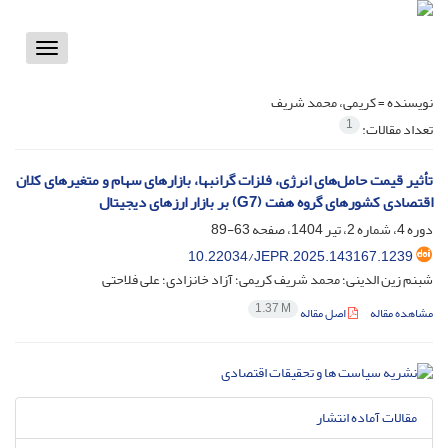
Toggle
vigation
نویسنده =
کریمی، محمد شریف
1
تعداد مقالات:
تأثیر قیمت‌ حامل‌های انرژی، فلزات گرانبها، بازارهای سهام و متغیرهای کلان
اقتصادی کشورهای گروه هفت (G7) بر بازار ارزهای دیجیتال
دوره 4، شماره 2، تیر 1404، صفحه
63-89
10.22034/JEPR.2025.143167.1239
شبنم زین الدینی؛ محمد شریف کریمی؛ آزاد خانزادی؛ علی فلاحتی
1.37 M
مشاهده مقاله
اصل مقاله
مقالات آماده انتشار