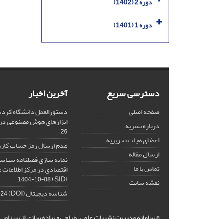
دوره 2 (1402)
دوره 1 (1401)
دسترسی سریع
آخرین اخبار
صفحه اصلی
دستورالعمل دانشگاه کردست
ابزارهای هوش مصنوعی د
درباره نشریه
26
اعضای هیات تحریریه
عدم ارسال رمز حساب کارب
ارسال مقاله
نمایه سازی فصلنامه سیاست
تماس با ما
اقتصادی در مرکز اطلاعات 
(SID)
1404-10-08
نقشه سایت
شناسه دیجیتال (DOI)
-24
© سامانه مدیریت نشریات علمی.
طراحی و پیاده سازی از
سیناوب