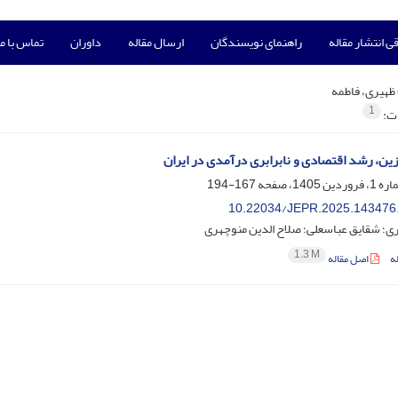
ی انتشار مقاله
راهنمای نویسندگان
ارسال مقاله
داوران
تماس با ما
ظهیری، فاطمه
1
ات:
ن، رشد اقتصادی و نابرابری درآمدی در ایران
167-194
10.22034/JEPR.2025.143476
ی؛ شقایق عباسعلی؛ صلاح الدین منوچهری
1.3 M
ه
اصل مقاله