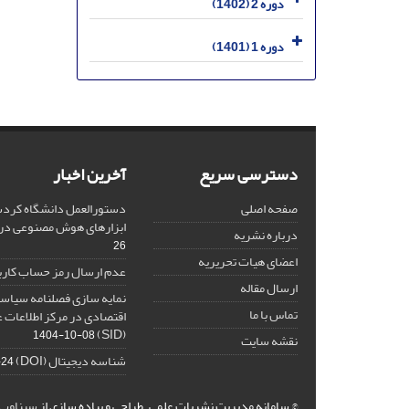
دوره 2 (1402)
دوره 1 (1401)
دسترسی سریع
آخرین اخبار
صفحه اصلی
دستورالعمل دانشگاه کردست
ابزارهای هوش مصنوعی د
درباره نشریه
26
اعضای هیات تحریریه
عدم ارسال رمز حساب کارب
ارسال مقاله
نمایه سازی فصلنامه سیاست
تماس با ما
اقتصادی در مرکز اطلاعات 
(SID)
1404-10-08
نقشه سایت
شناسه دیجیتال (DOI)
-24
© سامانه مدیریت نشریات علمی.
طراحی و پیاده سازی از
سیناوب