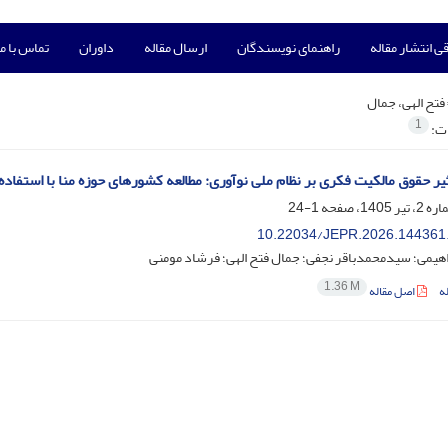
ی انتشار مقاله
راهنمای نویسندگان
ارسال مقاله
داوران
تماس با ما
فتح الهی، جمال
1
ات:
یر حقوق مالکیت فکری بر نظام ملی نوآوری: مطالعه کشورهای حوزه منا با استفاد
1-24
10.22034/JEPR.2026.144361
هیمی؛ سیدمحمدباقر نجفی؛ جمال فتح الهی؛ فرشاد مومنی
1.36 M
ه
اصل مقاله