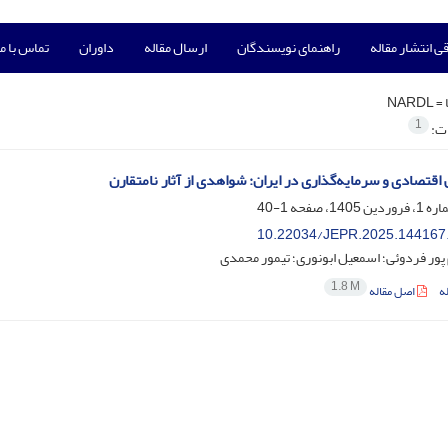
ی انتشار مقاله
راهنمای نویسندگان
ارسال مقاله
داوران
تماس با ما
 =
NARDL
1
ات:
 اقتصادی و سرمایه‌گذاری در ایران: شواهدی از آثار نامتقارن
1-40
10.22034/JEPR.2025.144167
پور فردوئی؛ اسمعیل ابونوری؛ تیمور محمدی
1.8 M
ه
اصل مقاله