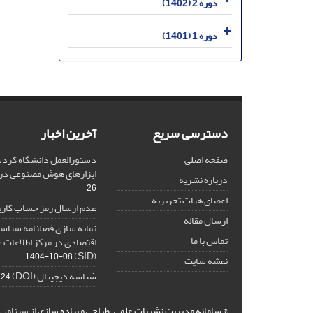
دوره 2 (1402)
دوره 1 (1401)
دسترسی سریع
آخرین اخبار
صفحه اصلی
دستورالعمل دانشگاه کردست
ابزارهای هوش مصنوعی د
درباره نشریه
26
اعضای هیات تحریریه
عدم ارسال رمز حساب کارب
ارسال مقاله
نمایه سازی فصلنامه سیاست
تماس با ما
اقتصادی در مرکز اطلاعات 
(SID)
1404-10-08
نقشه سایت
شناسه دیجیتال (DOI)
-24
© سامانه مدیریت نشریات علمی.
طراحی و پیاده سازی از
سیناوب