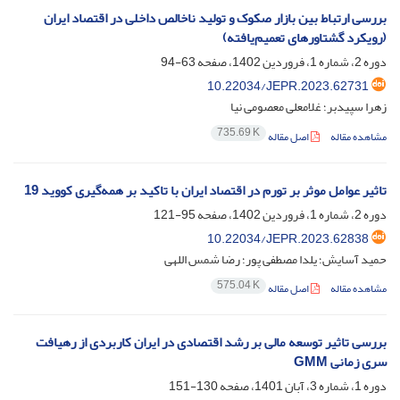
بررسی ارتباط بین بازار صکوک و تولید ناخالص داخلی در اقتصاد ایران
(رویکرد گشتاورهای تعمیم‌یافته)
دوره 2، شماره 1، فروردین 1402، صفحه
63-94
10.22034/JEPR.2023.62731
زهرا سپیدبر؛ غلامعلی معصومی نیا
735.69 K
مشاهده مقاله
اصل مقاله
تاثیر عوامل موثر بر تورم در اقتصاد ایران با تاکید بر همه‌گیری کووید 19
دوره 2، شماره 1، فروردین 1402، صفحه
95-121
10.22034/JEPR.2023.62838
حمید آسایش؛ یلدا مصطفی پور؛ رضا شمس اللهی
575.04 K
مشاهده مقاله
اصل مقاله
بررسی تاثیر توسعه مالی بر رشد اقتصادی در ایران کاربردی از رهیافت
سری زمانی GMM
دوره 1، شماره 3، آبان 1401، صفحه
130-151