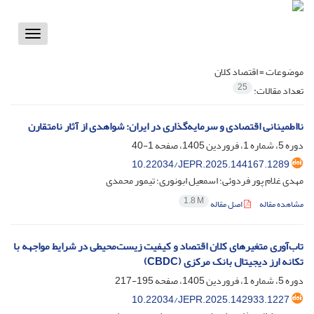
Toggle
vigation
موضوعات =
اقتصاد کلان
25
تعداد مقالات:
نااطمینانی اقتصادی و سرمایه‌گذاری در ایران: شواهدی از آثار نامتقارن
دوره 5، شماره 1، فروردین 1405، صفحه
1-40
10.22034/JEPR.2025.144167.1289
مهدی غلام پور فردوئی؛ اسمعیل ابونوری؛ تیمور محمدی
1.8 M
مشاهده مقاله
اصل مقاله
تاب‌آوری متغیرهای کلان اقتصاد و کیفیت زیست‌محیطی در شرایط مواجهه با
تکانه ارز دیجیتال بانک مرکزی (CBDC)
دوره 5، شماره 1، فروردین 1405، صفحه
195-217
10.22034/JEPR.2025.142933.1227