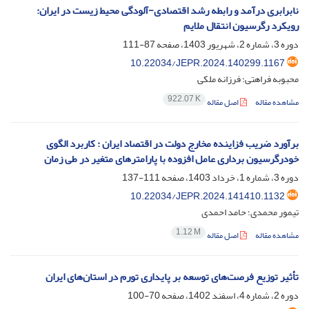
نابرابری درآمد و رابطه رشد اقتصادی-آلودگی محیط زیست در ایران:
رویکرد رگرسیون انتقال ملایم
دوره 3، شماره 2، شهریور 1403، صفحه
87-111
10.22034/JEPR.2024.140299.1167
محبوبه فراهتی؛ فرزانه ملکی
922.07 K
مشاهده مقاله
اصل مقاله
برآورد ضریب فزاینده مخارج دولت در اقتصاد ایران : کاربرد الگوی
خود‌رگرسیون برداری عامل افزوده با پارامترهای متغیر در طی زمان
دوره 3، شماره 1، خرداد 1403، صفحه
111-137
10.22034/JEPR.2024.141410.1132
تیمور محمدی؛ حامد احمدی
1.12 M
مشاهده مقاله
اصل مقاله
تأثیر توزیع فرصت‌های توسعه بر پایداری تورم در استان‌های ایران
دوره 2، شماره 4، اسفند 1402، صفحه
70-100