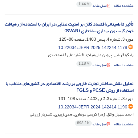
1.44 M
مشاهده مقاله
اصل مقاله
تأثیر نااطمینانی اقتصاد کلان بر امنیت غذایی در ایران با استفاده از رهیافت
خودرگرسیون برداری ساختاری (SVAR)
دوره 3، شماره 4، بهمن 1403، صفحه
88-125
10.22034/JEPR.2025.142244.1178
زانکو قربانی؛ پروین علی مرادی افشار؛ علی فقه مجیدی
1.18 M
مشاهده مقاله
اصل مقاله
تحلیل نقش ساختار تجارت خارجی بر رشد اقتصادی در کشورهای منتخب با
استفاده از روش ‌PCSE و FGLS
دوره 3، شماره 3، آبان 1403، صفحه
108-131
10.22034/JEPR.2024.142414.1196
احمد سهیل واثق؛ زهرا کریمی موغاری؛ هدی زبیری؛ شهریار زروکی
898.2 K
مشاهده مقاله
اصل مقاله