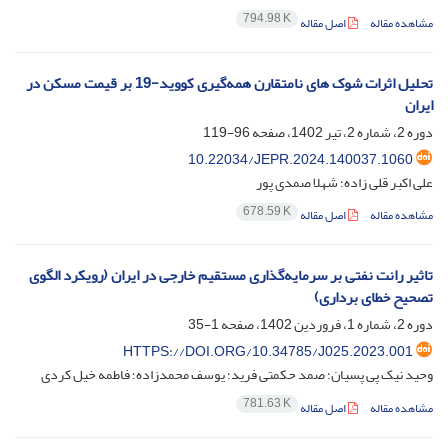
794.98 K
مشاهده مقاله
اصل مقاله
تحلیل اثرات شوک های نامتقارن همه‌گیری کووید-19 بر قیمت مسکن در
ایران
دوره 2، شماره 2، تیر 1402، صفحه
96-119
10.22034/JEPR.2024.140037.1060
علی اکبر قلی زاده؛ شهلا صمدی پور
678.59 K
مشاهده مقاله
اصل مقاله
تاثیر رانت نفتی بر سرمایه‌گذاری مستقیم خارجی در ایران (رویکرد الگوی
تصحیح خطای برداری)
دوره 2، شماره 1، فروردین 1402، صفحه
1-35
HTTPS://DOI.ORG/10.34785/J025.2023.001
وحید نیک پی پسیان؛ صمد حکمتی فرید؛ یوسف محمدزاده؛ فاطمه خیل کردی
781.63 K
مشاهده مقاله
اصل مقاله