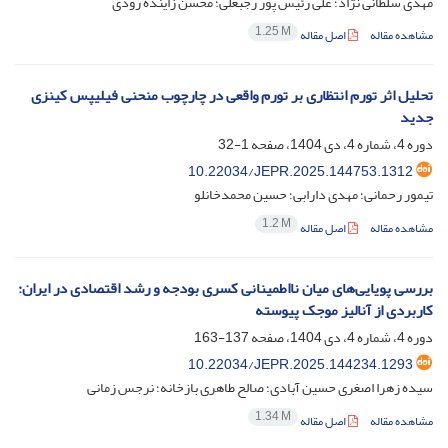
مهدی سلطانی نژاد؛ علی رئیس پور رجبعلی؛ محسن زاینده رودی
1.25 M
مشاهده مقاله
اصل مقاله
تحلیل اثر تورم انتظاری بر تورم واقعی در چارچوب منحنی فیلیپس کینزی
جدید
دوره 4، شماره 4، دی 1404، صفحه
1-32
10.22034/JEPR.2025.144753.1312
تیمور رحمانی؛ مهدی دارابی؛ حسین محمدخانلو
1.2 M
مشاهده مقاله
اصل مقاله
بررسی پویایی‌های میان نااطمینانی کسری بودجه و رشد اقتصادی در ایران:
کاربردی از آنالیز موجک پیوسته
دوره 4، شماره 4، دی 1404، صفحه
137-163
10.22034/JEPR.2025.144234.1293
سیده زهرا اصغری حسین آبادی؛ صالح طاهری بازخانه؛ نرجس زمانی
1.34 M
مشاهده مقاله
اصل مقاله