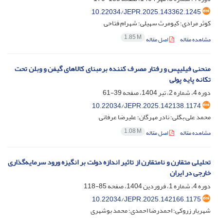
10.22034/JEPR.2025.143362.1245
کوثر مرادی؛ کیومرث سهیلی؛ شهرام فتاحی
1.85 M
مشاهده مقاله
اصل مقاله
منحنی فیلیپس و رفتار مصرف ‏کننده برمبنای کالاهای گیفن و وبلن تحت
تکانه‏ پایه پولی
دوره 4، شماره 2، تیر 1404، صفحه
39-61
10.22034/JEPR.2025.142138.1174
محمد علی بگلی؛ نادر مهرگان؛ علیرضا عرفانی
1.08 M
مشاهده مقاله
اصل مقاله
تحلیلی متقارن و نامتقارن از تاثیر اندازه دولت بر انگیزه‌ ورود سرمایه‌گذاری
خارجی در ایران
دوره 4، شماره 1، فروردین 1404، صفحه
85-118
10.22034/JEPR.2025.142166.1175
شهریار زروکی؛ احمدرضا احمدی؛ محمد بوشهری