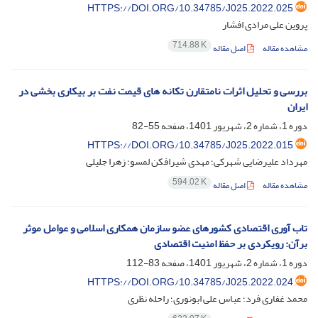
HTTPS://DOI.ORG/10.34785/J025.2022.025
پروین علی مرادی افشار
714.88 K
مشاهده مقاله
اصل مقاله
بررسی و تحلیل اثرات نامتقارن تکانه های قیمت نفت بر بیکاری بخشی در
ایران
دوره 1، شماره 2، شهریور 1401، صفحه
55-82
HTTPS://DOI.ORG/10.34785/J025.2022.015
مهرداد علیرضایی شهرکی؛ مهدی شیرافکن لمسو؛ زهرا جلیلی
594.02 K
مشاهده مقاله
اصل مقاله
تاب آوری اقتصادی کشورهای عضو سازمان همکاری اسلامی و عوامل موثر
برآن: رویکردی بر حفظ امنیت اقتصادی
دوره 1، شماره 2، شهریور 1401، صفحه
83-112
HTTPS://DOI.ORG/10.34785/J025.2022.024
محمد غفاری فرد؛ عباس علی ابونوری؛ راحله نظری