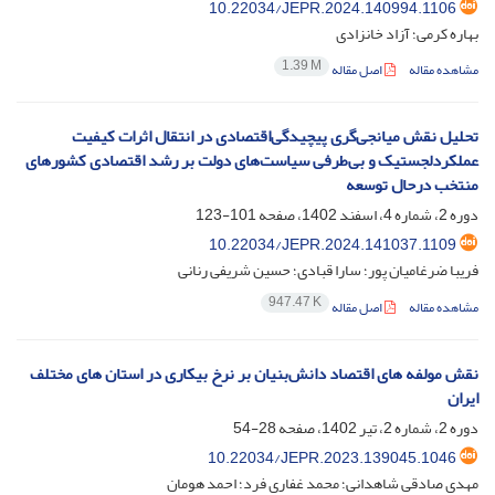
10.22034/JEPR.2024.140994.1106
بهاره کرمی؛ آزاد خانزادی
1.39 M
مشاهده مقاله
اصل مقاله
تحلیل نقش میانجی‌گری پیچیدگی‌اقتصادی در انتقال اثرات کیفیت
عملکرد‌لجستیک و بی‌طرفی سیاست‌های دولت بر رشد ‌اقتصادی کشورهای
منتخب در‌حال توسعه
دوره 2، شماره 4، اسفند 1402، صفحه
101-123
10.22034/JEPR.2024.141037.1109
فریبا ضرغامیان پور؛ سارا قبادی؛ حسین شریفی رنانی
947.47 K
مشاهده مقاله
اصل مقاله
نقش مولفه های اقتصاد دانش‌بنیان بر نرخ بیکاری در استان های مختلف
ایران
دوره 2، شماره 2، تیر 1402، صفحه
28-54
10.22034/JEPR.2023.139045.1046
مهدی صادقی شاهدانی؛ محمد غفاری فرد؛ احمد هومان