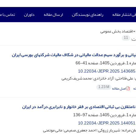
ی انتشار مقاله
راهنمای نویسندگان
ارسال مقاله
داوران
تماس با ما
=
اقتصاد بخش عمومی
11
ات:
لیاتی و برآورد سهم عدالت مالیاتی در شکاف مالیات شرکتهای بورسی ایران
41-66
10.22034/JEPR.2025.143685
؛ علی فلاحتی؛ آزاد خانزادی؛ محمدشریف کریمی
1.23 M
ه
اصل مقاله
نامتقارن بی ثباتی اقتصادی بر فقر خانوار و نابرابری درآمد در ایران
97-136
10.22034/JEPR.2025.144051
ن مرانه؛ شهریار زروکی؛ احمد جعفری صمیمی؛ مانی موتمنی