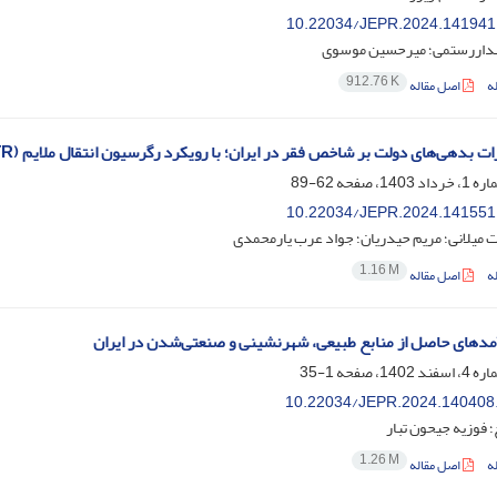
10.22034/JEPR.2024.141941
داررستمی؛ میرحسین موسوی
912.76 K
ه
اصل مقاله
ت بدهی‌های دولت بر شاخص فقر در ایران؛ با رویکرد رگرسیون انتقال ملایم (STR)
62-89
10.22034/JEPR.2024.141551
 میلانی؛ مریم حیدریان؛ جواد عرب یارمحمدی
1.16 M
ه
اصل مقاله
آمدهای حاصل از منابع طبیعی، شهرنشینی و صنعتی‌شدن در ایران
1-35
10.22034/JEPR.2024.140408
 فوزیه جیحون تبار
1.26 M
ه
اصل مقاله