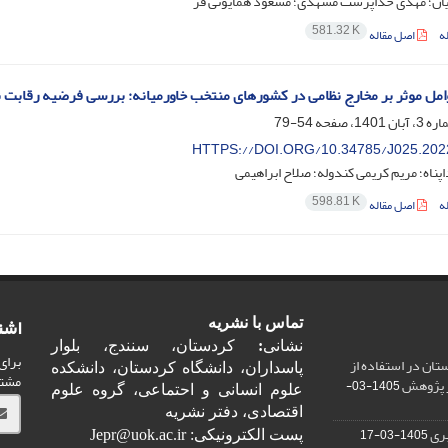
یان؛ مهدی خداپرست مشهدی؛ مسعود همایونی فر
581.32 K
ه
اصل مقاله
مل موثر بر مخارج نظامی در کشورهای منتخب خاورمیانه: بررسی فرضیه رقابت 
54-79
HTTPS://DOI.ORG/10.34785/J025.202
ناه؛ مریم کریمی کندوله؛ صلاح ابراهیمی
598.81 K
ه
اصل مقاله
اشت
تماس با نشریه
نشانی
:
کردستان، سنندج، بلوار
برای
ان در استفاده از
پاسداران، دانشگاه کردستان، دانشکده
مشت
ر پژوهش
1405-03-
علوم انسانی و احتماعی، گروه علوم
اقتصادی، دفتر نشریه
ری
1405-03-17
پست الکترونیکی: Jepr@uok.ac.ir