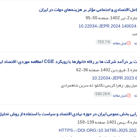
مل اقتصادی و اجتماعی مؤثر بر هزینه‌های دولت در ایران
55-95
10.22034/JEPR.2024.140024
لهی
763.7 K
ه
اصل مقاله
 درآمد شرکت ها بر رفاه خانوارها با رویکرد CGE (مطالعه موردی: اقتصاد ایران)
36-62
10.22034/JEPR.2023.
یل پور؛ زهرا کریمی تکانلو؛ ئه سرین شاهمرادی
590.28 K
ه
اصل مقاله
ایی بخش عمومی ایران در حوزه نهادی اقتصاد و سیاست با استفاده از روش تحلیل پو
139-159
HTTPS://DOI.ORG/10.34785/J025.202