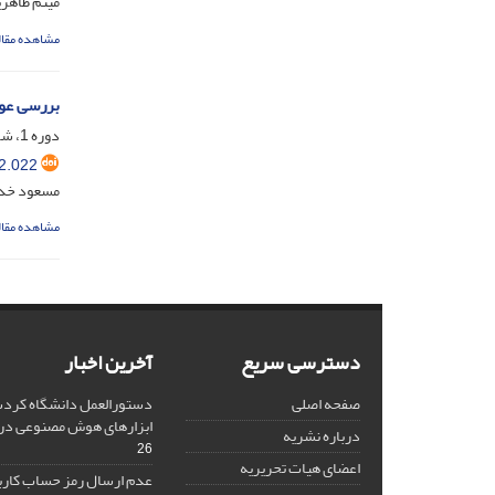
میثم طاهر
مشاهده مقال
بررسی عوا
دوره 1، شماره 3، آبان 1401، صفحه
2.022
مسعود خداپ
مشاهده مقال
دسترسی سریع
آخرین اخبار
صفحه اصلی
دستورالعمل دانشگاه کردست
ابزارهای هوش مصنوعی د
درباره نشریه
26
اعضای هیات تحریریه
عدم ارسال رمز حساب کارب