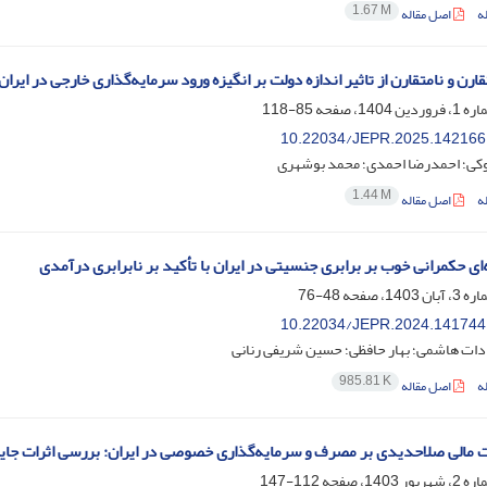
1.67 M
ه
اصل مقاله
ارن و نامتقارن از تاثیر اندازه دولت بر انگیزه‌ ورود سرمایه‌گذاری خارجی در ایران
85-118
10.22034/JEPR.2025.142166
وکی؛ احمدرضا احمدی؛ محمد بوشهری
1.44 M
ه
اصل مقاله
‌ای حکمرانی خوب بر برابری جنسیتی در ایران با تأکید بر نابرابری درآمدی
48-76
10.22034/JEPR.2024.141744
دات هاشمی؛ بهار حافظی؛ حسین شریفی رنانی
985.81 K
ه
اصل مقاله
 مالی صلاحدیدی بر مصرف و سرمایه‌گذاری خصوصی در ایران: بررسی اثرات جای
112-147