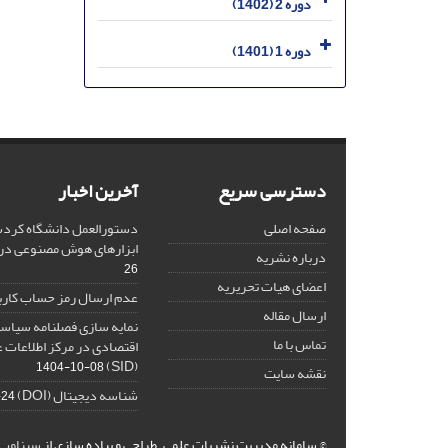
دوره 2 (1402)
دوره 1 (1401)
دسترسی سریع
آخرین اخبار
صفحه اصلی
دستورالعمل دانشگاه کردست
ابزارهای هوش مصنوعی د
درباره نشریه
26
اعضای هیات تحریریه
عدم ارسال رمز حساب کارب
ارسال مقاله
نمایه سازی فصلنامه سیاست
تماس با ما
اقتصادی در مرکز اطلاعات 
(SID)
1404-10-08
نقشه سایت
شناسه دیجیتال (DOI)
-24
© سامانه مدیریت نشریات علمی.
طراحی و پیاده سازی از
سیناوب