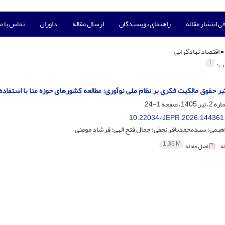
ی انتشار مقاله
راهنمای نویسندگان
ارسال مقاله
داوران
تماس با ما
=
اقتصاد نهادگرایی
1
ات:
یر حقوق مالکیت فکری بر نظام ملی نوآوری: مطالعه کشورهای حوزه منا با استفاد
1-24
10.22034/JEPR.2026.144361
هیمی؛ سیدمحمدباقر نجفی؛ جمال فتح الهی؛ فرشاد مومنی
1.36 M
ه
اصل مقاله