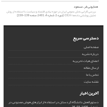
همایونی فر، مسعود
بررسی کارایی بخش عمومی ایران در حوزه نهادی اقتصاد و سیاست با استفاده از روش
تحلیل پوششی داده‌ها (DEA)
[دوره 1، شماره 4، 1401، صفحه 139-159]
دسترسی سریع
صفحه اصلی
درباره نشریه
اعضای هیات تحریریه
ارسال مقاله
تماس با ما
نقشه سایت
آخرین اخبار
دستورالعمل دانشگاه کردستان در استفاده از ابزارهای هوش مصنوعی در
پژوهش