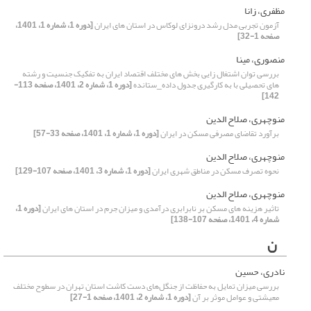
مظفری، زانا
آزمون تجربی مدل رشد درونزای لوکاس در استان های ایران
[دوره 1، شماره 1، 1401،
صفحه 1-32]
منصوری، مینا
بررسی توان اشتغال زایی بخش های مختلف اقتصاد ایران به تفکیک جنسیت و رشته
های تحصیلی با به کارگیری جدول داده_ستانده
[دوره 1، شماره 2، 1401، صفحه 113-
142]
منوچهری، صلاح الدین
برآورد تقاضای مصرفی مسکن در ایران
[دوره 1، شماره 1، 1401، صفحه 33-57]
منوچهری، صلاح الدین
نحوه تصرف مسکن در مناطق شهری ایران
[دوره 1، شماره 3، 1401، صفحه 107-129]
منوچهری، صلاح الدین
تاثیر هزینه های مسکن بر نابرابری درآمدی و میزان جرم در استان های ایران
[دوره 1،
شماره 4، 1401، صفحه 107-138]
ن
نادری، حسین
بررسی میزان تمایل به حفاظت از جنگل‌های دست کاشت استان تهران در سطوح مختلف
معیشتی و عوامل موثر بر آن
[دوره 1، شماره 2، 1401، صفحه 1-27]