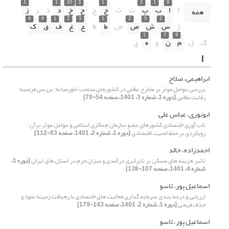
1
1
10
3
1
2
1
9
آ
ا
ب
پ
ت
ث
ج
چ
ح
خ
د
ذ
ر
ز
همه
4
6
1
2
3
1
2
5
2
ژ
س
ش
ص
ض
ط
ظ
ع
غ
ف
ق
ک
1
7
9
گ
ل
م
ن
و
ه
ی
ا
ابراهیمی، صلاح
بررسی عوامل موثر بر مخارج نظامی در کشورهای منتخب خاورمیانه: بررسی فرضیه
رقابت نظامی
[دوره 1، شماره 3، 1401، صفحه 54-79]
ابونوری، عباس علی
تاب آوری اقتصادی کشورهای عضو سازمان همکاری اسلامی و عوامل موثر برآن:
رویکردی بر حفظ امنیت اقتصادی
[دوره 1، شماره 2، 1401، صفحه 83-112]
احمدزاده، خالد
تاثیر هزینه های مسکن بر نابرابری درآمدی و میزان جرم در استان های ایران
[دوره 1،
شماره 4، 1401، صفحه 107-138]
اسماعیل پور، ئاسو
ارزیابی و درجه بندی سرمایه گذاری فعالیت های اقتصادی با رهیافت زمینه نفوذ و
حذف فرضی
[دوره 1، شماره 2، 1401، صفحه 143-179]
اسماعیل پور، ئاسو