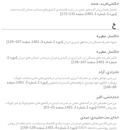
حکمتی فرید، صمد
تحلیل فضایی درآمدهای نفتی بر رشد اقتصادی کشورهای منتخب صادر کننده نفت
[دوره 1، شماره 1، 1401، صفحه 131-172]
خ
خاکسار، مطهره
نحوه تصرف مسکن در مناطق شهری ایران
[دوره 1، شماره 3، 1401، صفحه 107-129]
خاکسار، مطهره
تاثیر هزینه های مسکن بر نابرابری درآمدی و میزان جرم در استان های ایران
[دوره 1،
شماره 4، 1401، صفحه 107-138]
خانزادی، آزاد
بررسی عوامل موثر بر مصرف انرژی تجدیدپذیر درکشورهای نفتی منتخب اوپک،
رویکرد الگوی خودتوضیح با وقفه‌های گسترده تابلویی
[دوره 1، شماره 3، 1401، صفحه
80-106]
خدابخشی، اکبر
بررسی تطبیقی اثر درآمدهای نفتی بر ضریب جینی درکشورهای عضو اوپک و غیر اوپک،
به روش GMM
[دوره 1، شماره 3، 1401، صفحه 31-53]
خداپرست مشهدی، مهدی
بررسی کارایی بخش عمومی ایران در حوزه نهادی اقتصاد و سیاست با استفاده از روش
تحلیل پوششی داده‌ها (DEA)
[دوره 1، شماره 4، 1401، صفحه 139-159]