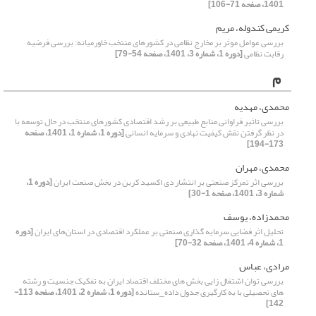
1401، صفحه 71-106]
کریمی کندوله، مریم
بررسی عوامل موثر بر مخارج نظامی در کشورهای منتخب خاورمیانه: بررسی فرضیه
رقابت نظامی
[دوره 1، شماره 3، 1401، صفحه 54-79]
م
محمدی، مهدیه
بررسی تاثیر فراوانی منابع طبیعی بر رشد اقتصادی کشورهای منتخب در حال توسعه با
در نظر گرفتن نقش کیفیت نهادی و سرمایه انسانی
[دوره 1، شماره 1، 1401، صفحه
173-194]
محمدی، مهران
بررسی اثر تمرکز صنعتی بر انتشار دی اکسید کربن در بخش صنعت ایران
[دوره 1،
شماره 3، 1401، صفحه 1-30]
محمدزاده، یوسف
تحلیل اثر فضایی سرمایه گذاری صنعتی بر عملکرد اقتصادی در استان‌های ایران
[دوره
1، شماره 4، 1401، صفحه 32-70]
مرادی، عباس
بررسی توان اشتغال زایی بخش های مختلف اقتصاد ایران به تفکیک جنسیت و رشته
های تحصیلی با به کارگیری جدول داده_ستانده
[دوره 1، شماره 2، 1401، صفحه 113-
142]