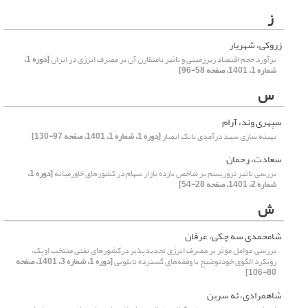
ز
زروکی، شهریار
برآورد حجم اقتصاد زیرزمینی و تاثیر نامتقارن آن بر مصرف انرژی در ایران
[دوره 1،
شماره 1، 1401، صفحه 58-96]
س
سپهری وند، آرام
بهینه سازی سبد درآمدی بانک انصار
[دوره 1، شماره 1، 1401، صفحه 97-130]
سعادت، رحمان
بررسی تاثیر تروریسم بر شاخص بازده بازار سهام در کشورهای خاورمیانه
[دوره 1،
شماره 2، 1401، صفحه 28-54]
ش
شامحمدی سه چکی، عرفان
بررسی عوامل موثر بر مصرف انرژی تجدیدپذیر درکشورهای نفتی منتخب اوپک،
رویکرد الگوی خودتوضیح با وقفه‌های گسترده تابلویی
[دوره 1، شماره 3، 1401، صفحه
80-106]
شاهمرادی، ئه سرین