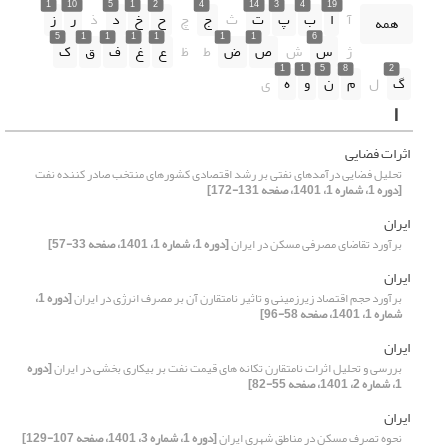
1
10
5
1
2
4
14
3
4
19
آ
ا
ب
پ
ت
ث
ج
چ
ح
خ
د
ذ
ر
ز
همه
5
1
1
1
1
1
1
6
ژ
س
ش
ص
ض
ط
ظ
ع
غ
ف
ق
ک
1
1
5
8
2
گ
ل
م
ن
و
ه
ی
ا
اثرات فضایی
تحلیل فضایی درآمدهای نفتی بر رشد اقتصادی کشورهای منتخب صادر کننده نفت
[دوره 1، شماره 1، 1401، صفحه 131-172]
ایران
برآورد تقاضای مصرفی مسکن در ایران
[دوره 1، شماره 1، 1401، صفحه 33-57]
ایران
برآورد حجم اقتصاد زیرزمینی و تاثیر نامتقارن آن بر مصرف انرژی در ایران
[دوره 1،
شماره 1، 1401، صفحه 58-96]
ایران
بررسی و تحلیل اثرات نامتقارن تکانه های قیمت نفت بر بیکاری بخشی در ایران
[دوره
1، شماره 2، 1401، صفحه 55-82]
ایران
نحوه تصرف مسکن در مناطق شهری ایران
[دوره 1، شماره 3، 1401، صفحه 107-129]