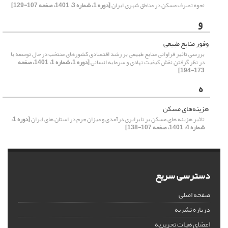
نحوه تصرف مسکن در مناطق شهری ایران
[دوره 1، شماره 3، 1401، صفحه 107-129]
و
وفور منابع طبیعی
بررسی تاثیر فراوانی منابع طبیعی بر رشد اقتصادی کشورهای منتخب در حال توسعه با
در نظر گرفتن نقش کیفیت نهادی و سرمایه انسانی
[دوره 1، شماره 1، 1401، صفحه
173-194]
ه
هزینه‌های مسکن
تاثیر هزینه های مسکن بر نابرابری درآمدی و میزان جرم در استان های ایران
[دوره 1،
شماره 4، 1401، صفحه 107-138]
دسترسی سریع
صفحه اصلی
درباره نشریه
اعضای هیات تحریریه