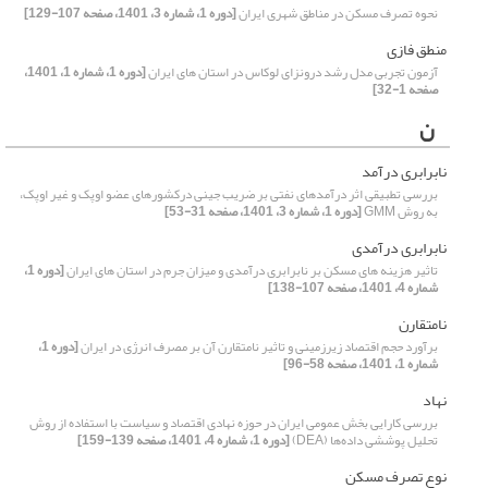
نحوه تصرف مسکن در مناطق شهری ایران
[دوره 1، شماره 3، 1401، صفحه 107-129]
منطق فازی
آزمون تجربی مدل رشد درونزای لوکاس در استان های ایران
[دوره 1، شماره 1، 1401،
صفحه 1-32]
ن
نابرابری درآمد
بررسی تطبیقی اثر درآمدهای نفتی بر ضریب جینی درکشورهای عضو اوپک و غیر اوپک،
به روش GMM
[دوره 1، شماره 3، 1401، صفحه 31-53]
نابرابری درآمدی
تاثیر هزینه های مسکن بر نابرابری درآمدی و میزان جرم در استان های ایران
[دوره 1،
شماره 4، 1401، صفحه 107-138]
نامتقارن
برآورد حجم اقتصاد زیرزمینی و تاثیر نامتقارن آن بر مصرف انرژی در ایران
[دوره 1،
شماره 1، 1401، صفحه 58-96]
نهاد
بررسی کارایی بخش عمومی ایران در حوزه نهادی اقتصاد و سیاست با استفاده از روش
تحلیل پوششی داده‌ها (DEA)
[دوره 1، شماره 4، 1401، صفحه 139-159]
نوع تصرف مسکن