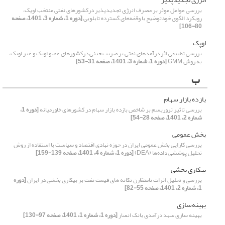
بررسی عوامل موثر بر مصرف انرژی تجدیدپذیر درکشورهای نفتی منتخب اوپک،
رویکرد الگوی خودتوضیح با وقفه‌های گسترده تابلویی
[دوره 1، شماره 3، 1401، صفحه
80-106]
اوپک
بررسی تطبیقی اثر درآمدهای نفتی بر ضریب جینی درکشورهای عضو اوپک و غیر اوپک،
به روش GMM
[دوره 1، شماره 3، 1401، صفحه 31-53]
ب
بازده بازار سهام
بررسی تاثیر تروریسم بر شاخص بازده بازار سهام در کشورهای خاورمیانه
[دوره 1،
شماره 2، 1401، صفحه 28-54]
بخش عمومی
بررسی کارایی بخش عمومی ایران در حوزه نهادی اقتصاد و سیاست با استفاده از روش
تحلیل پوششی داده‌ها (DEA)
[دوره 1، شماره 4، 1401، صفحه 139-159]
بیکاری بخشی
بررسی و تحلیل اثرات نامتقارن تکانه های قیمت نفت بر بیکاری بخشی در ایران
[دوره
1، شماره 2، 1401، صفحه 55-82]
بهینه‌سازی
بهینه سازی سبد درآمدی بانک انصار
[دوره 1، شماره 1، 1401، صفحه 97-130]