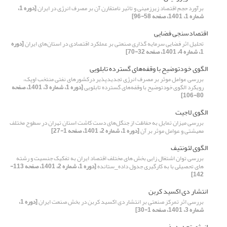
برآورد حجم اقتصاد زیرزمینی و تاثیر نامتقارن آن بر مصرف انرژی در ایران
[دوره 1،
شماره 1، 1401، صفحه 58-96]
اقتصادسنجی فضایی
تحلیل اثر فضایی سرمایه گذاری صنعتی بر عملکرد اقتصادی در استان‌های ایران
[دوره
1، شماره 4، 1401، صفحه 32-70]
الگوی خودتوضیح با وقفه‌های گسترده تابلویی
بررسی عوامل موثر بر مصرف انرژی تجدیدپذیر درکشورهای نفتی منتخب اوپک،
رویکرد الگوی خودتوضیح با وقفه‌های گسترده تابلویی
[دوره 1، شماره 3، 1401، صفحه
80-106]
الگوی لاجیت
بررسی میزان تمایل به حفاظت از جنگل‌های دست کاشت استان تهران در سطوح مختلف
معیشتی و عوامل موثر بر آن
[دوره 1، شماره 2، 1401، صفحه 1-27]
الگوی لئونتیف
بررسی توان اشتغال زایی بخش های مختلف اقتصاد ایران به تفکیک جنسیت و رشته
های تحصیلی با به کارگیری جدول داده_ستانده
[دوره 1، شماره 2، 1401، صفحه 113-
142]
انتشار دی اکسید کربن
بررسی اثر تمرکز صنعتی بر انتشار دی اکسید کربن در بخش صنعت ایران
[دوره 1،
شماره 3، 1401، صفحه 1-30]
انرژی تجدیدپذیر