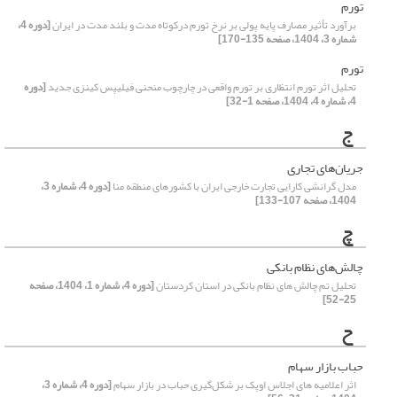
تورم
برآورد تأثیر مصارف پایه پولی بر نرخ تورم درکوتاه‌ مدت و بلند مدت در ایران
[دوره 4،
شماره 3، 1404، صفحه 135-170]
تورم
تحلیل اثر تورم انتظاری بر تورم واقعی در چارچوب منحنی فیلیپس کینزی جدید
[دوره
4، شماره 4، 1404، صفحه 1-32]
ج
جریان‌های تجاری
مدل گرانشی کارایی تجارت خارجی ایران با کشورهای منطقه منا
[دوره 4، شماره 3،
1404، صفحه 107-133]
چ
چالش‌های نظام بانکی
تحلیل تم چالش های نظام بانکی در استان کردستان
[دوره 4، شماره 1، 1404، صفحه
25-52]
ح
حباب بازار سهام
اثر اعلامیه‏ های اجلاس اوپک بر شکل‌گیری حباب در بازار سهام
[دوره 4، شماره 3،