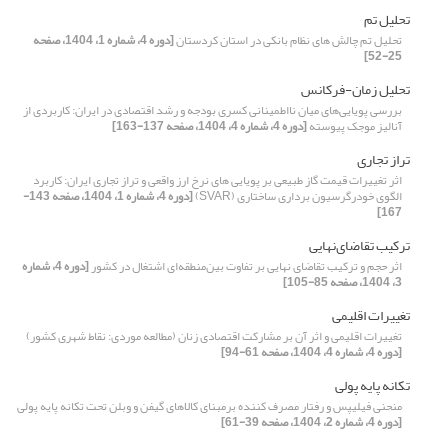
تحلیل تم
تحلیل تم چالش های نظام بانکی در استان کردستان
[دوره 4، شماره 1، 1404، صفحه
25-52]
تحلیل زمان-فرکانس
بررسی پویایی‌های میان نااطمینانی کسری بودجه و رشد اقتصادی در ایران: کاربردی از
آنالیز موجک پیوسته
[دوره 4، شماره 4، 1404، صفحه 137-163]
تراز تجاری
اثر تغییرات قیمت گاز طبیعی بر پویایی های نرخ ارز واقعی و تراز تجاری ایران: کاربرد
الگوی خودرگرسیون برداری ساختاری (SVAR)
[دوره 4، شماره 1، 1404، صفحه 143-
167]
ترکیب تقاضای‌نهایی
اثر حجم و ترکیب تقاضای نهایی بر تفاوت بین‌منطقه‌ای اشتغال در کشور
[دوره 4، شماره
3، 1404، صفحه 85-105]
تغییرات اقلیمی
تغییرات اقلیمی و اثر آن بر مشارکت اقتصادی زنان (مطالعه موردی: نقاط شهری کشور)
[دوره 4، شماره 4، 1404، صفحه 61-94]
تکانه پایه پولی
منحنی فیلیپس و رفتار مصرف ‏کننده برمبنای کالاهای گیفن و وبلن تحت تکانه‏ پایه پولی
[دوره 4، شماره 2، 1404، صفحه 39-61]