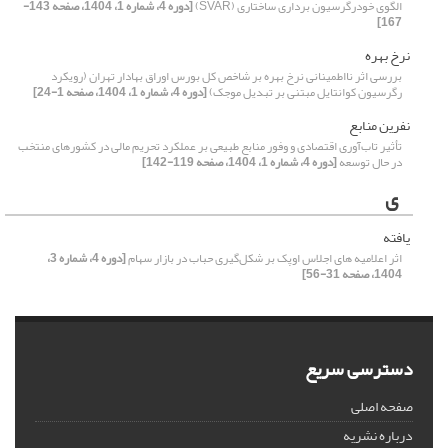
الگوی خودرگرسیون برداری ساختاری (SVAR)
[دوره 4، شماره 1، 1404، صفحه 143-
167]
نرخ بهره
بررسی اثر نااطمینانی نرخ بهره بر شاخص کل بورس اوراق بهادار تهران (رویکرد
رگرسیون کوانتایل مبتنی بر تبدیل موجک)
[دوره 4، شماره 1، 1404، صفحه 1-24]
نفرین منابع
تأثیر تاب‌آوری اقتصادی و وفور منابع طبیعی بر عملکرد تحریم مالی در کشورهای منتخب
در حال توسعه
[دوره 4، شماره 1، 1404، صفحه 119-142]
ی
یافته
اثر اعلامیه‏ های اجلاس اوپک بر شکل‌گیری حباب در بازار سهام
[دوره 4، شماره 3،
1404، صفحه 31-56]
دسترسی سریع
صفحه اصلی
درباره نشریه