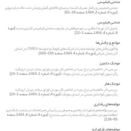
منحنی فیلیپس
منحنی فیلیپس و رفتار مصرف ‏کننده برمبنای کالاهای گیفن و وبلن تحت تکانه‏ پایه پولی
[دوره 4، شماره 2، 1404، صفحه 39-61]
منحنی فیلیپس
تحلیل اثر تورم انتظاری بر تورم واقعی در چارچوب منحنی فیلیپس کینزی جدید
[دوره
4، شماره 4، 1404، صفحه 1-32]
موانع و چالش‌ها
واکاوی چالش‌های توسعه صادرات شرکت‌های کوچک و متوسط (SMEs) در استان
آذربایجان شرقی
[دوره 4، شماره 4، 1404، صفحه 165-200]
موجک دابچیز
بررسی اثر نااطمینانی نرخ بهره بر شاخص کل بورس اوراق بهادار تهران (رویکرد
رگرسیون کوانتایل مبتنی بر تبدیل موجک)
[دوره 4، شماره 1، 1404، صفحه 1-24]
موجک هار
بررسی اثر نااطمینانی نرخ بهره بر شاخص کل بورس اوراق بهادار تهران (رویکرد
رگرسیون کوانتایل مبتنی بر تبدیل موجک)
[دوره 4، شماره 1، 1404، صفحه 1-24]
مولفه‌های رفتاری
بررسی مؤلفه‌های فناورانه، رفتاری و محیطی بر پذیرش همراه‌بانک در صنعت بانکداری
(مطالعه موردی: مشتریان بانک صادرات شهر سنندج)
[دوره 4، شماره 4، 1404، صفحه
95-136]
مولفه‌های فناورانه