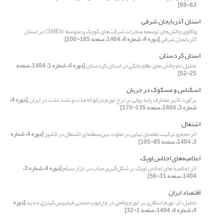
63-89]
استان آذربایجان شرقی
واکاوی چالش‌های توسعه صادرات شرکت‌های کوچک و متوسط (SMEs) در استان
آذربایجان شرقی
[دوره 4، شماره 4، 1404، صفحه 165-200]
استان کردستان
تحلیل تم چالش های نظام بانکی در استان کردستان
[دوره 4، شماره 1، 1404، صفحه
25-52]
اسکناس و مسکوک در جریان
برآورد تأثیر مصارف پایه پولی بر نرخ تورم درکوتاه‌ مدت و بلند مدت در ایران
[دوره 4،
شماره 3، 1404، صفحه 135-170]
اشتغال
اثر حجم و ترکیب تقاضای نهایی بر تفاوت بین‌منطقه‌ای اشتغال در کشور
[دوره 4، شماره
3، 1404، صفحه 85-105]
اعلامیه‌های اجلاس اوپک
اثر اعلامیه‏ های اجلاس اوپک بر شکل‌گیری حباب در بازار سهام
[دوره 4، شماره 3،
1404، صفحه 31-56]
اقتصاد ایران
تحلیل اثر تورم انتظاری بر تورم واقعی در چارچوب منحنی فیلیپس کینزی جدید
[دوره
4، شماره 4، 1404، صفحه 1-32]