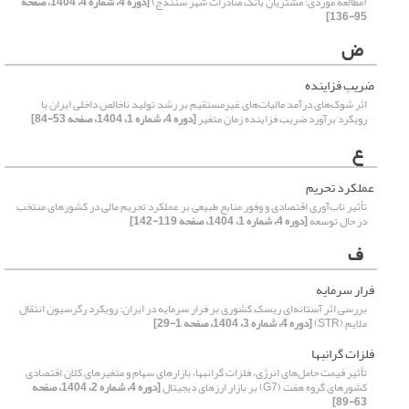
(مطالعه موردی: مشتریان بانک صادرات شهر سنندج)
[دوره 4، شماره 4، 1404، صفحه
95-136]
ض
ضریب فزاینده
اثر شوک‌‌های درآمد مالیات‌های غیرمستقیم بر رشد تولید ناخالص داخلی ایران با
رویکرد برآورد ضریب فزاینده زمان متغیر
[دوره 4، شماره 1، 1404، صفحه 53-84]
ع
عملکرد تحریم
تأثیر تاب‌آوری اقتصادی و وفور منابع طبیعی بر عملکرد تحریم مالی در کشورهای منتخب
در حال توسعه
[دوره 4، شماره 1، 1404، صفحه 119-142]
ف
فرار سرمایه
بررسی اثر آستانه‌ای ریسک کشوری بر فرار سرمایه در ایران: رویکرد رگرسیون انتقال
ملایم (STR)
[دوره 4، شماره 3، 1404، صفحه 1-29]
فلزات گرانبها
تأثیر قیمت‌ حامل‌های انرژی، فلزات گرانبها، بازارهای سهام و متغیرهای کلان اقتصادی
کشورهای گروه هفت (G7) بر بازار ارزهای دیجیتال
[دوره 4، شماره 2، 1404، صفحه
63-89]