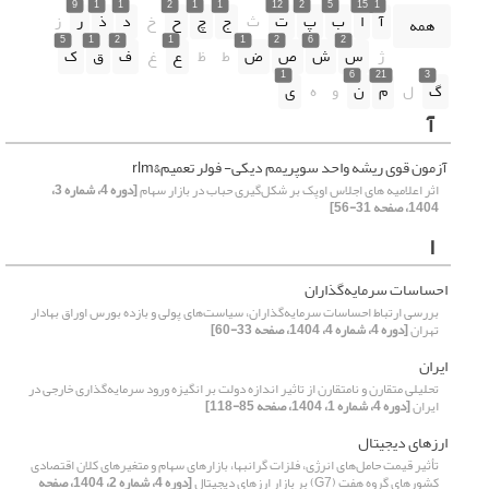
9
1
1
2
1
1
12
2
5
15
1
آ
ا
ب
پ
ت
ث
ج
چ
ح
خ
د
ذ
ر
ز
همه
5
1
2
1
1
2
6
2
ژ
س
ش
ص
ض
ط
ظ
ع
غ
ف
ق
ک
1
6
21
3
گ
ل
م
ن
و
ه
ی
آ
آزمون قوی ریشه واحد سوپریمم دیکی- فولر تعمیم&rlm
اثر اعلامیه‏ های اجلاس اوپک بر شکل‌گیری حباب در بازار سهام
[دوره 4، شماره 3،
1404، صفحه 31-56]
ا
احساسات سرمایه‌گذاران
بررسی ارتباط احساسات سرمایه‌گذاران، سیاست‌های پولی و بازده بورس اوراق بهادار
تهران
[دوره 4، شماره 4، 1404، صفحه 33-60]
ایران
تحلیلی متقارن و نامتقارن از تاثیر اندازه دولت بر انگیزه‌ ورود سرمایه‌گذاری خارجی در
ایران
[دوره 4، شماره 1، 1404، صفحه 85-118]
ارزهای دیجیتال
تأثیر قیمت‌ حامل‌های انرژی، فلزات گرانبها، بازارهای سهام و متغیرهای کلان اقتصادی
کشورهای گروه هفت (G7) بر بازار ارزهای دیجیتال
[دوره 4، شماره 2، 1404، صفحه