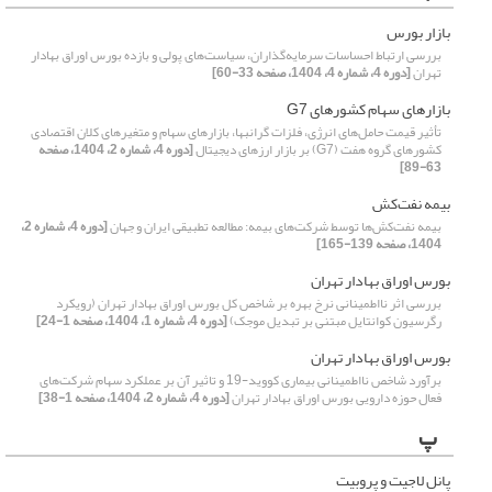
بازار بورس
بررسی ارتباط احساسات سرمایه‌گذاران، سیاست‌های پولی و بازده بورس اوراق بهادار
تهران
[دوره 4، شماره 4، 1404، صفحه 33-60]
بازارهای سهام کشورهای G7
تأثیر قیمت‌ حامل‌های انرژی، فلزات گرانبها، بازارهای سهام و متغیرهای کلان اقتصادی
کشورهای گروه هفت (G7) بر بازار ارزهای دیجیتال
[دوره 4، شماره 2، 1404، صفحه
63-89]
بیمه نفت‌کش
بیمه نفت‌‌کش‌‌ها توسط شرکت‌‌های بیمه: مطالعه تطبیقی ایران و جهان
[دوره 4، شماره 2،
1404، صفحه 139-165]
بورس اوراق بهادار تهران
بررسی اثر نااطمینانی نرخ بهره بر شاخص کل بورس اوراق بهادار تهران (رویکرد
رگرسیون کوانتایل مبتنی بر تبدیل موجک)
[دوره 4، شماره 1، 1404، صفحه 1-24]
بورس اوراق بهادار تهران
برآورد شاخص نااطمینانی بیماری کووید-19 و تاثیر آن بر عملکرد سهام شرکت‌های
فعال حوزه دارویی بورس اوراق بهادار تهران
[دوره 4، شماره 2، 1404، صفحه 1-38]
پ
پانل لاجیت و پروبیت