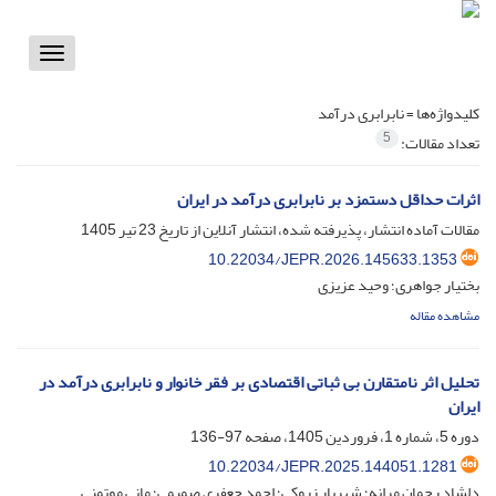
Toggle
vigation
کلیدواژه‌ها =
نابرابری درآمد
5
تعداد مقالات:
اثرات حداقل دستمزد بر نابرابری درآمد در ایران
مقالات آماده انتشار، پذیرفته شده، انتشار آنلاین از تاریخ
23 تیر 1405
10.22034/JEPR.2026.145633.1353
بختیار جواهری؛ وحید عزیزی
مشاهده مقاله
تحلیل اثر نامتقارن بی ثباتی اقتصادی بر فقر خانوار و نابرابری درآمد در
ایران
دوره 5، شماره 1، فروردین 1405، صفحه
97-136
10.22034/JEPR.2025.144051.1281
دلشاد رحمان مرانه؛ شهریار زروکی؛ احمد جعفری صمیمی؛ مانی موتمنی