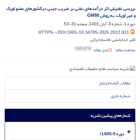
بررسی تطبیقی اثر درآمدهای نفتی بر ضریب جینی درکشورهای عضو اوپک
و غیر اوپک، به روش GMM
دوره 1، شماره 3، آبان 1401، صفحه
31-53
HTTPS://DOI.ORG/10.34785/J025.2022.021
اکبر خدابخشی؛ قاسم خزائی
505.67 K
مشاهده مقاله
اصل مقاله
مقالات آماده انتشار
شماره جاری
شماره‌های پیشین نشریه
دوره 5 (1405)