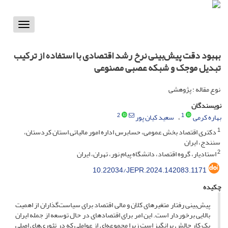
Toggle
vigation
بهبود دقت پیش‌بینی نرخ رشد اقتصادی با استفاده از ترکیب
تبدیل موجک و شبکه عصبی مصنوعی
نوع مقاله : پژوهشی
نویسندگان
2
1
بهاره کرمی
سعید کیان پور
1
دکتری اقتصاد بخش عمومی، حسابرس اداره امور مالیاتی استان کردستان،
سنندج، ایران
2
استادیار، گروه اقتصاد، دانشگاه پیام نور، تهران، ایران
10.22034/JEPR.2024.142083.1171
چکیده
پیش‌بینی رفتار متغیرهای کلان و مالی اقتصاد برای سیاست‌گذاران از اهمیت
بالایی برخوردار است. این امر برای اقتصادهای در حال توسعه از جمله ایران
یک کار چالش برانگیز است زیرا مجموعه‌ای از عواملی که در تئوری‌های اصلی