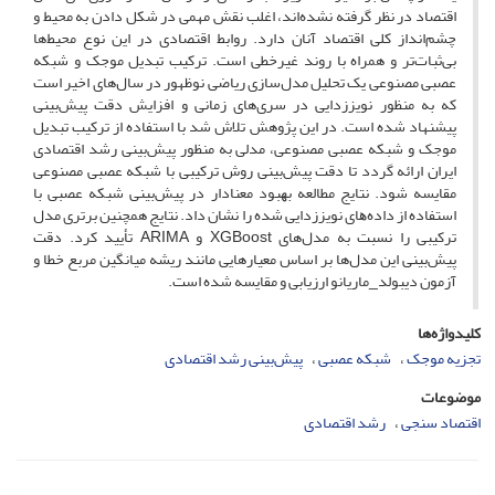
اقتصاد در نظر گرفته نشده‌اند، اغلب نقش مهمی در شکل دادن به محیط و
چشم‌انداز کلی اقتصاد آنان دارد. روابط اقتصادی در این نوع محیط‌ها
بی‌ثبات‌تر و همراه با روند غیرخطی‌ است. ترکیب تبدیل موجک و شبکه
عصبی مصنوعی یک تحلیل مدل‌سازی ریاضی نوظهور در سال‌های اخیر است
که به منظور نویز‌زدایی در سری‌های زمانی و افزایش دقت پیش‌بینی
پیشنهاد شده است. در این پژوهش تلاش شد با استفاده از ترکیب تبدیل
موجک و شبکه عصبی مصنوعی، مدلی به منظور پیش‌بینی رشد اقتصادی
ایران ارائه گردد تا دقت پیش‌بینی روش ترکیبی با شبکه عصبی مصنوعی
مقایسه شود. نتاﯾﺞ مطالعه ﺑﻬﺒﻮد ﻣﻌﻨﺎدار در پیش‌بینی شبکه عصبی ﺑﺎ
اﺳﺘﻔﺎده از دادهﻫﺎی نویز‌زدایی شده را نشان داد. نتایج همچنین برتری مدل
ترکیبی را نسبت به مدل‌های XGBoost و ARIMA تأیید کرد. دقت
پیش‌بینی این مدل‌ها بر اساس معیارهایی مانند ریشه میانگین مربع خطا و
آزمون دیبولد_ماریانو ارزیابی و مقایسه شده است.
کلیدواژه‌ها
تجزیه موجک
شبکه عصبی
پیش‌بینی رشد اقتصادی
موضوعات
اقتصاد سنجی
رشد اقتصادی