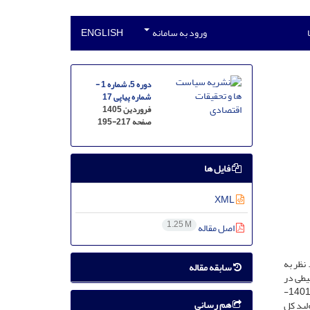
ورود به سامانه
ENGLISH
دوره 5، شماره 1 -
شماره پیاپی 17
فروردین 1405
صفحه
195-217
فایل ها
XML
1.25 M
اصل مقاله
نظر به
سابقه مقاله
یطی در
مواجهه با تکانه انتشار ارز دیجیتال بانک مرکزی است. به این منظور، پس از مقداردهی پارامترها بر اساس اطلاعات فصلی اقتصاد ایران طی دوره زمانی 1401:02-
هم رسانی
ولید کل