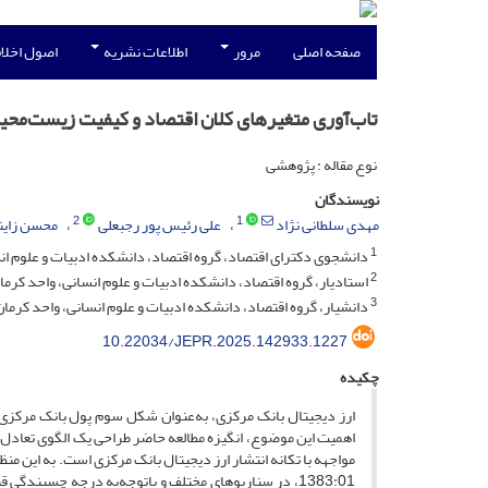
صفحه اصلی
مرور
اطلاعات نشریه
اصول اخلاق
تاب‌آوری متغیرهای کلان اقتصاد و کیفیت زیست‌محیطی در
نوع مقاله : پژوهشی
نویسندگان
2
1
مهدی سلطانی نژاد
علی رئیس پور رجبعلی
محسن زاین
1
دانشجوی دکترای اقتصاد، گروه اقتصاد، دانشکده ادبیات و علوم انسا
2
استادیار، گروه اقتصاد، دانشکده ادبیات و علوم انسانی، واحد کرمان
3
دانشیار، گروه اقتصاد، دانشکده ادبیات و علوم انسانی، واحد کرمان،
10.22034/JEPR.2025.142933.1227
چکیده
ارز دیجیتال بانک مرکزی، به‌عنوان شکل سوم پول بانک مرکزی، م
اهمیت این موضوع، انگیزه مطالعه حاضر طراحی یک الگوی تعادل
1383:01، در سناریوهای مختلف و باتوجه‌به درجه چسبندگ