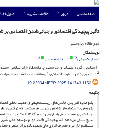
صفحه اصلی
مرور
اطلاعات نشریه
اصول اخلاق
تأثیر پیچیدگی اقتصادی و جهانی‌شدن اقتصادی بر ش
نوع مقاله : پژوهشی
نویسندگان
2
1
کامران کسرایی
فاطمه ویسی
1
استادیار، گروه اقتصاد، واحد سنندج، دانشگاه آزاد اسلامی، سنندج
2
دانشجوی دکتری علوم اقتصادی، گروه اقتصاد، دانشکده علوم اجتماعی
10.22034/JEPR.2025.141743.1156
چکیده
باتوجه‌به افزایش چالش‌های زیست‌محیطی و اهمیت تحقق اهداف 
پژوهش با استفاده از شاخص ضریب ظرفیت بار که ترکیبی از ظرف
بر پایداری زیست‌محیطی ایران طی دوره ۱۳۷۴ تا ۱۴۰۰ پرداخته است. برای تحلیل داده‌ها، از روش حداقل مربعات کاملاً اصلاح شده (
نتایج نشان می‌دهد که پیچیدگی اقتصادی و توسعه مالی تأثیر 
مستقیم خارجی و مصرف انرژی‌های تجدیدناپذیر اثر منفی و معنا