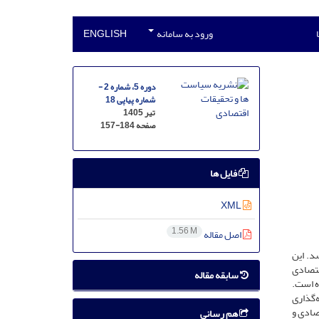
ورود به سامانه
ENGLISH
دوره 5، شماره 2 -
شماره پیاپی 18
تیر 1405
صفحه
157-184
فایل ها
XML
1.56 M
اصل مقاله
د. این
قتصادی
سابقه مقاله
ه است.
‌گذاری
صادی و
هم رسانی