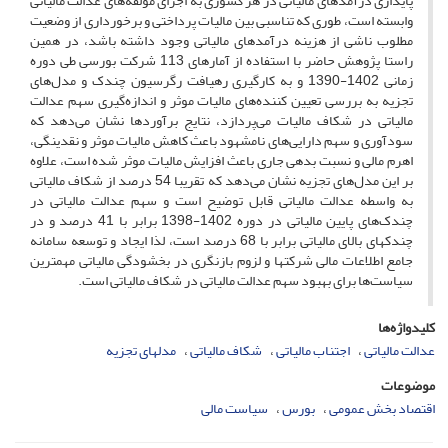
پایداری درآمدهای مالیاتی در هر کشوری به اجرای مولفه‌های عدالت مالیاتی
وابسته است، طوری که تناسبی بین مالیات پرداختی و برخورداری از وضعیت
مطلوب ناشی از هزینه درآمدهای مالیاتی وجود داشته باشد، در همین
راستا پژوهش حاضر با استفاده از آمارهای 113 شرکت بورسی طی دوره
زمانی 1402-1390 و به کارگیری رهیافت رگرسیون چندک و مدل‌های
تجزیه به بررسی تعیین کننده‌های مالیات موثر و اندازه‌گیری سهم عدالت
مالیاتی در شکاف مالیات می‌پردازد، نتایج برآوردها نشان می‌دهد که
سودآوری و سهم دارایی‌های نامشهود باعث کاهش مالیات موثر و نقدینگی،
اهرم مالی و نسبت بدهی جاری باعث افزایش مالیات موثر شده است، علاوه
بر این مدل‌های تجزیه نشان می‌دهد که تقریبا 54 درصد از شکاف مالیاتی
به واسطه عدالت مالیاتی قابل توضیح است و سهم عدالت مالیاتی در
چندک‌های پایین مالیاتی در دوره 1402-1398 برابر با 41 درصد و در
چندکهای بالای مالیاتی برابر با 68 درصد است، لذا ایجاد و توسعه سامانه
جامع اطلاعات مالی شرکتها و لزوم بازنگری در بخشودگی مالیاتی مهمترین
سیاست‌ها برای بهبود سهم عدالت مالیاتی در شکاف مالیاتی است.
کلیدواژه‌ها
عدالت مالیاتی
اجتناب مالیاتی
شکاف مالیاتی
مدلهای تجزیه
موضوعات
اقتصاد بخش عمومی
بورس
سیاست مالی