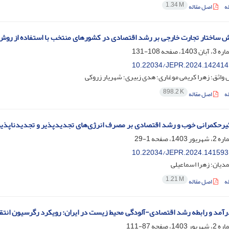
1.34 M
ه
اصل مقاله
ساختار تجارت خارجی بر رشد اقتصادی در کشورهای منتخب با استفاده از روش ‌PCSE و GLS
108-131
10.22034/JEPR.2024.142414
واثق؛ زهرا کریمی موغاری؛ هدی زبیری؛ شهریار زروکی
898.2 K
ه
اصل مقاله
یرحکمرانی خوب و رشد اقتصادی بر مصرف انرژی‌های تجدیدپذیر و تجدیدناپذی
1-29
10.22034/JEPR.2024.141593
دیان؛ زهرا اسماعیلی
1.21 M
ه
اصل مقاله
درآمد و رابطه رشد اقتصادی-آلودگی محیط زیست در ایران: رویکرد رگرسیون انتقا
87-111