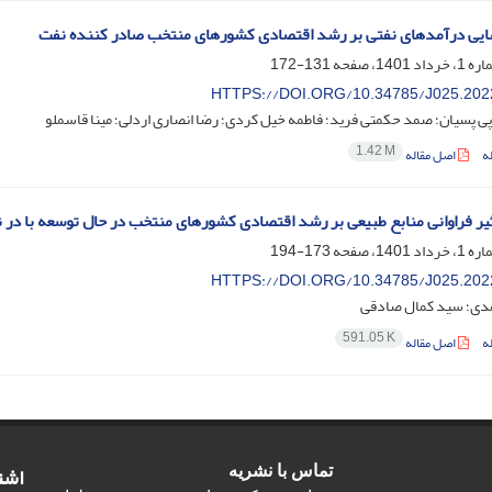
ایی درآمدهای نفتی بر رشد اقتصادی کشورهای منتخب صادر کننده نفت
131-172
HTTPS://DOI.ORG/10.34785/J025.202
ی پسیان؛ صمد حکمتی فرید؛ فاطمه خیل کردی؛ رضا انصاری اردلی؛ مینا قاسملو
1.42 M
ه
اصل مقاله
یر فراوانی منابع طبیعی بر رشد اقتصادی کشورهای منتخب در حال توسعه با در 
173-194
HTTPS://DOI.ORG/10.34785/J025.202
دی؛ سید کمال صادقی
591.05 K
ه
اصل مقاله
اشت
تماس با نشریه