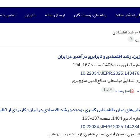
ی انتشار مقاله
راهنمای نویسندگان
ارسال مقاله
داوران
تماس با ما
 =
رشد اقتصادی
9
ات:
ن، رشد اقتصادی و نابرابری درآمدی در ایران
167-194
10.22034/JEPR.2025.143476
ی؛ شقایق عباسعلی؛ صلاح الدین منوچهری
1.3 M
ه
اصل مقاله
ایی‌های میان نااطمینانی کسری بودجه و رشد اقتصادی در ایران: کاربردی از آنا
137-163
10.22034/JEPR.2025.144234
 اصغری حسین آبادی؛ صالح طاهری بازخانه؛ نرجس زمانی