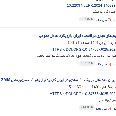
10.22034/JEPR.2024.140299
هتی؛ فرزانه ملکی
922.07 K
ه
اصل مقاله
یم های تجاری بر اقتصاد ایران با رویکرد تعادل عمومی
71-106
HTTPS://DOI.ORG/10.34785/J025.202
یل پور؛ ئه سرین شاهمرادی؛ زهرا کریمی تکانلو؛ علی نجفی
832.44 K
ه
اصل مقاله
ر توسعه مالی بر رشد اقتصادی در ایران کاربردی از رهیافت سری زمانی GMM
130-151
HTTPS://DOI.ORG/10.34785/J025.202
مرادی افشار
714.88 K
ه
اصل مقاله